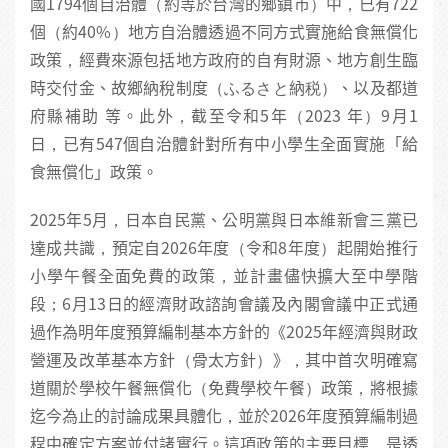
國1794個自治體（約等於台灣的鄉鎮市）中，已有722
個（約40%）地方自治體透過不同方式實施給食無償化
政策，經費來源包括地方政府的自有財源、地方創生臨
時交付金、故鄉納稅制度（ふるさと納税）、以及都道
府縣補助 等。此外，截至令和5年（2023 年）9月1
日，已有547個自治體針對所有中小學生全面實施「給
食無償化」政策。
2025年5月，日本自民黨、公明黨與日本維新會三黨已
達成共識，預定自2026年度（令和8年度）起開始推行
小學午餐全面免費的政策，並計畫儘快擴大至中學階
段；6月13日的經濟財政諮詢會議及內閣會議中正式通
過作為明年度預算編制基本方針的《2025年經濟與財政
營運及改革基本方針（骨太方針）》，其中首次明確寫
道關於學校午餐無償化（免費學校午餐）政策，將根據
迄今為止的討論成果具體化，並於2026年度預算編制過
程中確定方案並付諸實行。這項政策的主要目標，是透