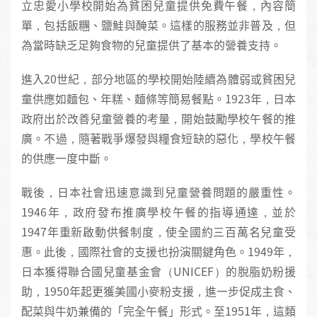
立忠愛小學校開始為貧困兒童提供免費午餐，內容簡
單，包括飯糰、鹽鮭與醃菜。這樣的服務並非普及，但
為當時缺乏足夠食物的兒童提供了基本的營養支持。
進入20世紀，部分地區的學校開始陸續為體弱或貧困兒
童供應如麵包、年糕、麵條等簡易餐點。1923年，日本
政府出於改善兒童營養的考量，開始鼓勵學校午餐的推
廣。不過，隨著戰爭爆發與糧食短缺的惡化，學校午餐
的供應一度中斷。
戰後，日本社會迅速意識到兒童營養問題的嚴重性。
1946年，政府發布推廣學校午餐的指導通達，並於
1947年重新啟動供餐制度，使全國約三百萬名兒童受
惠。此後，國際社會的支援也扮演關鍵角色。1949年，
日本獲得聯合國兒童基金會（UNICEF）的脫脂奶粉援
助，1950年起更獲美國小麥粉支援，進一步促成主食、
配菜與牛奶兼備的「完全午餐」形式。至1951年，這類