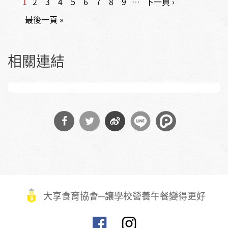
1
2
3
4
5
6
7
8
9
…
下一頁 ›
頁面
最後一頁 »
相關連結
分享
分享
分享
到
到
到微
Facebook
Twitter
博
大享食育協會─讓學校營養午餐變得更好