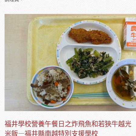
福井學校營養午餐日之炸飛魚和若狹牛越光
米飯—福井縣南越特別支援學校