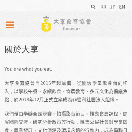
搜
Skip to navigation
移至主內容
KR
JP
EN
尋
表
單
關於大享
You are what you eat.
大享食育協會自2016年起籌備，從關懷學童飲食面向切
入，以學校午餐、永續飲食、食農教育、多元文化為倡議焦
點，於2018年12月正式立案成為非營利社團法人組織。
我們藉由舉辦全國競賽、拍攝影音節目、推動食農課程、開
展國際交流、研究分析政策等行動，匯集公民社會對學童飲
食、農業發展、文化傳承及環境永續的行動力，成為串聯日