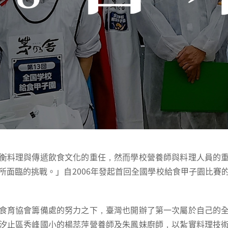
衡料理與傳遞飲食文化的重任，然而學校營養師與料理人員的
所面臨的挑戰。」自2006年發起首回全國學校給食甲子園比賽
食育協會籌備處的努力之下，臺灣也開辦了第一次屬於自己的
汐止區秀峰國小的楊蕊萍營養師及朱鳳妹廚師，以紮實料理技