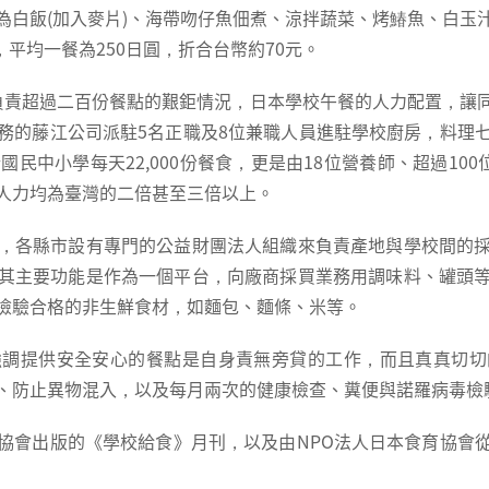
為白飯(加入麥片)、海帶吻仔魚佃煮、涼拌蔬菜、烤鰆魚、白玉
，平均一餐為250日圓，折合台幣約70元。
負責超過二百份餐點的艱鉅情況，日本學校午餐的人力配置，讓
務的藤江公司派駐5名正職及8位兼職人員進駐學校廚房，料理
民中小學每天22,000份餐食，更是由18位營養師、超過10
人力均為臺灣的二倍甚至三倍以上。
，各縣市設有專門的公益財團法人組織來負責產地與學校間的
其主要功能是作為一個平台，向廠商採買業務用調味料、罐頭
檢驗合格的非生鮮食材，如麵包、麵條、米等。
強調提供安全安心的餐點是自身責無旁貸的工作，而且真真切切
、防止異物混入，以及每月兩次的健康檢查、糞便與諾羅病毒檢
協會出版的《學校給食》月刊，以及由NPO法人日本食育協會