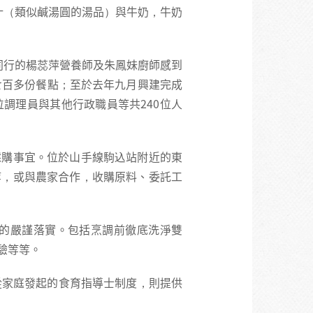
汁（類似鹹湯圓的湯品）與牛奶，牛奶
同行的楊蕊萍營養師及朱鳳妹廚師感到
七百多份餐點；至於去年九月興建完成
0位調理員與其他行政職員等共240位人
採購事宜。位於山手線駒込站附近的東
等，或與農家合作，收購原料、委託工
的嚴謹落實。包括烹調前徹底洗淨雙
驗等等。
從家庭發起的食育指導士制度，則提供