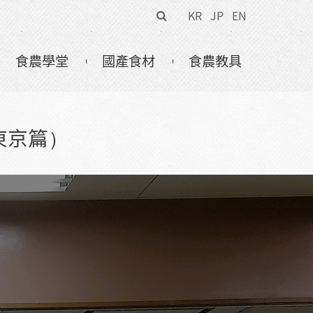
搜
KR
JP
EN
尋
表
食農學堂
國產食材
食農教具
單
東京篇）