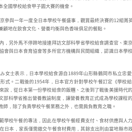
本全國學校給食甲子園大賽的機會。
往東京參與一年一度全日本學校午餐盛事，觀賞最終決賽的12組菁
兼顧地在飲食文化、營養均衡與色香味俱足的餐點。
內，另外馬不停蹄地接連拜訪文部科學省學校給食調查官、東
協會與日本食育協會等多所官方機構與民間組織，認識日本學
み女士表示，日本學校給食源自1889年山形縣鶴岡市私立忠
形式。二戰後的1954年，日本官方針對學校午餐訂定《學校
來說，從日本第一份學校給食的飯糰、之後到了戰後美援時代
年)，文部科學省推出營養教諭制度，讓營養教育正式成為學校課程
教師，除了負責學校午餐業務之外，也需肩負教育之職。
範學校午餐的專法，因此在學校午餐經費支付、食材供應與人
。在日本，家長僅需繳交午餐食材費用，其餘支出則由當地縣市