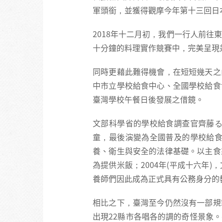
軍頭銜，並獲得觀摩今年第十三回日
2018年十二月初，我們一行人前
十分鐘的料理實作競賽中，完美呈現
同時更藉此難得機會，在短短幾天之
中市立學校給食中心、全國學校給食
臺灣學校午餐日後發展之借鏡。
文部科學省的學校給食調查官齊藤る
童，最後演變為全國普及的學校給食
養、衛生與安全的法律基礎。以主食
為提供米飯；2004年(平成十六
養師們因此成為正式具有公務身分的
相比之下，臺灣至今仍然沒有一部規
出現22縣市各唱各的調的奇怪景象