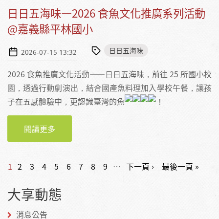
日日五海味—2026 食魚文化推廣系列活動
@嘉義縣平林國小
日日五海味
2026-07-15 13:32
2026 食魚推廣文化活動——日日五海味，前往 25 所國小校
園，透過行動劇演出，結合國產魚料理加入學校午餐，讓孩
子在五感體驗中，更認識臺灣的魚
！
閱讀更多
關於日日五海味—2026 食魚文化推廣系列活動
@嘉義縣平林國小
頁面
1
2
3
4
5
6
7
8
9
…
下一頁 ›
最後一頁 »
大享動態
消息公告