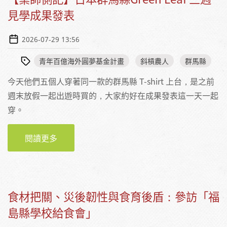
見學成果發表
2026-07-29 13:56
青年百億海外圓夢基金計畫
斜槓農人
群馬縣
今天他們五個人穿著同一款的群馬縣 T-shirt 上台，是之前
週末放假一起出遊時買的，大家約好在成果發表這一天一起
穿。
閱讀更多
關於【業師側記】日本群馬縣GREEN LEAF 三
週見學成果發表
食材把關、災後韌性與食育後盾：參訪「福
島縣學校給食會」