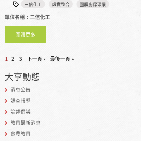
三信化工
虛實整合
團膳廚房環景
單位名稱：三信化工
閱讀更多
關於找找校廚小精靈
頁面
1
2
3
下一頁 ›
最後一頁 »
大享動態
消息公告
調查報導
論述倡議
教具最新消息
食農教具