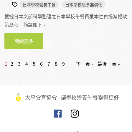
日本學校營養午餐
日本學校給食無償化
根據日本文部科學整理之日本學校午餐費根本性負擔減輕政
策歷程，摘譯如下。
閱讀更多
關於日本公立小學學校午餐費根本性負擔減輕
政策歷程
頁面
1
2
3
4
5
6
7
8
9
…
下一頁 ›
最後一頁 »
大享食育協會─讓學校營養午餐變得更好