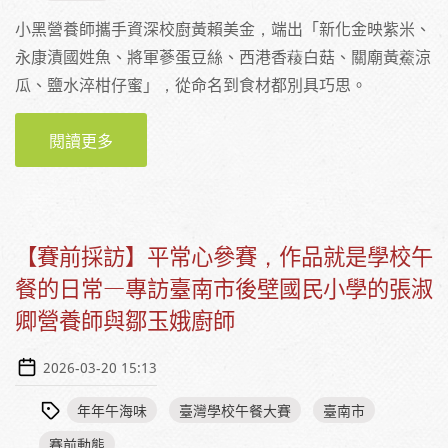
小黑營養師攜手資深校廚黃賴美金，端出「新化金映紫米、
永康漬國姓魚、將軍蔘蛋豆絲、西港香薐白菇、關廟黃鯗涼
瓜、鹽水淬柑仔蜜」，從命名到食材都別具巧思。
閱讀更多
關於我超愛營養午餐，希望小孩也愛！專訪臺
南市立佳里國民中學謝依玲營養師與黃賴美金
廚師
【賽前採訪】平常心參賽，作品就是學校午
餐的日常—專訪臺南市後壁國民小學的張淑
卿營養師與鄒玉娥廚師
2026-03-20 15:13
年年午海味
臺灣學校午餐大賽
臺南市
賽前動態