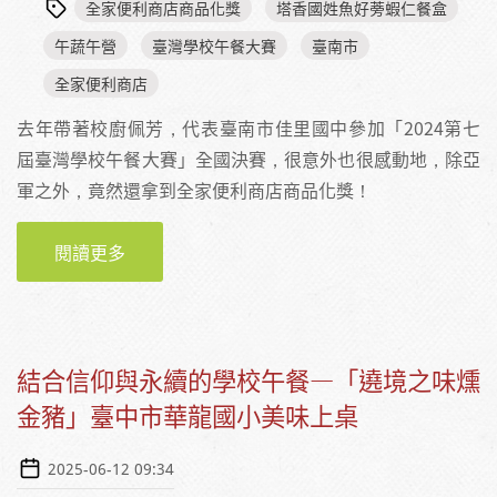
全家便利商店商品化獎
塔香國姓魚好蒡蝦仁餐盒
午蔬午營
臺灣學校午餐大賽
臺南市
全家便利商店
去年帶著校廚佩芳，代表臺南市佳里國中參加「2024第七
屆臺灣學校午餐大賽」全國決賽，很意外也很感動地，除亞
軍之外，竟然還拿到全家便利商店商品化獎！
閱讀更多
關於塔香國姓魚好蒡蝦仁飯—從學校餐桌到全
家便利商店的一段旅程BY謝依玲（營養師）
結合信仰與永續的學校午餐—「遶境之味燻
金豬」臺中市華龍國小美味上桌
2025-06-12 09:34