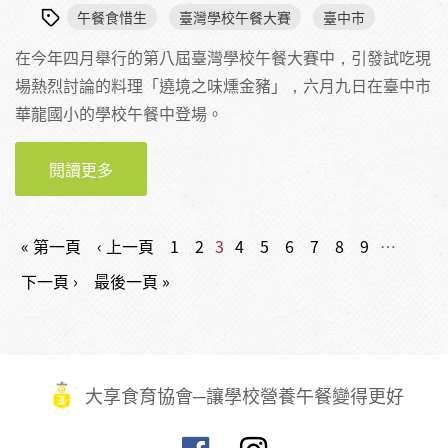
午餐食惜生
臺灣學校午餐大賽
臺中市
在今年四月舉行的第八屆臺灣學校午餐大賽中，引發試吃現
場熱烈討論的料理「遶境之味燻金豬」，六月九日在臺中市
華龍國小的學校午餐中登場。
閱讀更多
關於結合信仰與永續的學校午餐—「遶境之味
燻金豬」臺中市華龍國小美味上桌
頁面
« 第一頁
‹ 上一頁
1
2
3
4
5
6
7
8
9
…
下一頁 ›
最後一頁 »
大享食育協會─讓學校營養午餐變得更好