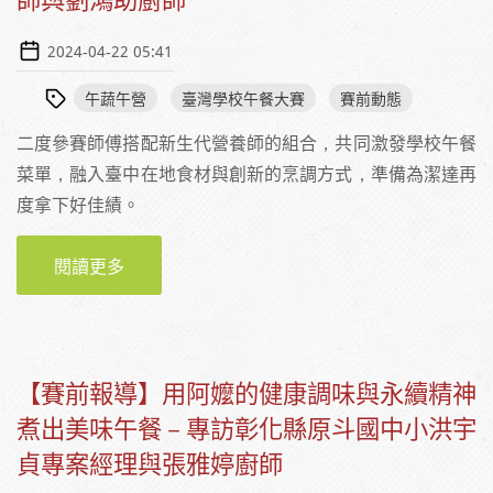
2024-04-22 05:41
午蔬午營
臺灣學校午餐大賽
賽前動態
二度參賽師傅搭配新生代營養師的組合，共同激發學校午餐
菜單，融入臺中在地食材與創新的烹調方式，準備為潔達再
度拿下好佳績。
閱讀更多
關於【賽前報導】翻轉烹煮與調味突破師生的
味蕾體驗－專訪臺中潔達有限公司沈芳平營養
師與劉鴻助廚師
【賽前報導】用阿嬤的健康調味與永續精神
煮出美味午餐－專訪彰化縣原斗國中小洪宇
貞專案經理與張雅婷廚師