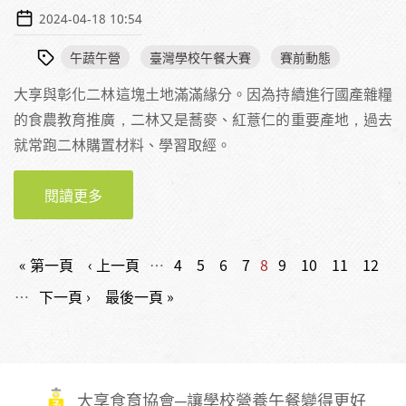
2024-04-18 10:54
午蔬午營
臺灣學校午餐大賽
賽前動態
大享與彰化二林這塊土地滿滿緣分。因為持續進行國產雜糧
的食農教育推廣，二林又是蕎麥、紅薏仁的重要產地，過去
就常跑二林購置材料、學習取經。
閱讀更多
關於【賽前報導】用阿嬤的健康調味與永續精
神煮出美味午餐－專訪彰化縣原斗國中小洪宇
貞專案經理與張雅婷廚師
頁面
« 第一頁
‹ 上一頁
…
4
5
6
7
8
9
10
11
12
…
下一頁 ›
最後一頁 »
大享食育協會─讓學校營養午餐變得更好