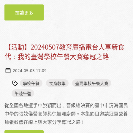
閱讀更多
關於【新聞稿】倒數七天！快來挑戰第八屆臺
灣學校午餐大賽「午餐食惜生」
【活動】20240507教育廣播電台大享新食
代：我的臺灣學校午餐大賽奪冠之路
2024-05-03 17:09
學校午餐
食育教學
臺灣學校午餐大賽
午蔬午營
從全國各地選手中脫穎而出，晉級總決賽的臺中市清海國民
中學的張妏儀營養師與徐旭洲廚師。本集節目邀請冠軍營養
師張妏儀在線上與大家分享奪冠之路！