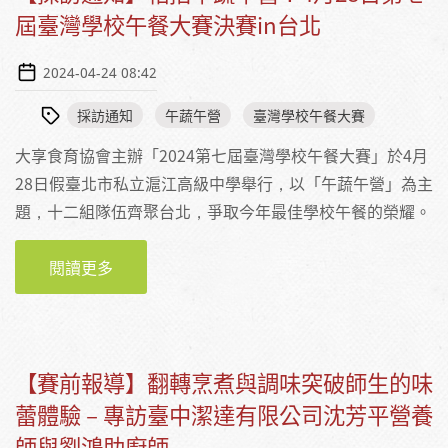
屆臺灣學校午餐大賽決賽in台北
2024-04-24 08:42
採訪通知
午蔬午營
臺灣學校午餐大賽
大享食育協會主辦「2024第七屆臺灣學校午餐大賽」於4月
28日假臺北市私立滬江高級中學舉行，以「午蔬午營」為主
題，十二組隊伍齊聚台北，爭取今年最佳學校午餐的榮耀。
閱讀更多
關於【採訪通知】相招午蔬午營！4月28日第七
屆臺灣學校午餐大賽決賽IN台北
【賽前報導】翻轉烹煮與調味突破師生的味
蕾體驗－專訪臺中潔達有限公司沈芳平營養
師與劉鴻助廚師