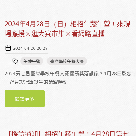
軍、食育教學卓越、創新交流三大獎
2024年4月28日（日）相招午蔬午營！來現
場應援×逛大賽市集×看網路直播
2024-04-26 20:29
午蔬午營
臺灣學校午餐大賽
2024第七屆臺灣學校午餐大賽優勝獎落誰家？4月28日邀您
一齊見證冠軍誕生的榮耀時刻！
閱讀更多
關於2024年4月28日（日）相招午蔬午營！來現
場應援×逛大賽市集×看網路直播
【採訪通知】相招午蔬午營！4月28日第七