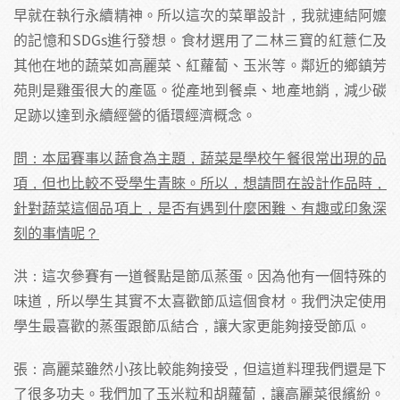
早就在執行永續精神。所以這次的菜單設計，我就連結阿嬤
的記憶和SDGs進行發想。食材選用了二林三寶的紅薏仁及
其他在地的蔬菜如高麗菜、紅蘿蔔、玉米等。鄰近的鄉鎮芳
苑則是雞蛋很大的產區。從產地到餐桌、地產地銷，減少碳
足跡以達到永續經營的循環經濟概念。
問：本屆賽事以蔬食為主題，蔬菜是學校午餐很常出現的品
項，但也比較不受學生青睞。所以，想請問在設計作品時，
針對蔬菜這個品項上，是否有遇到什麼困難、有趣或印象深
刻的事情呢？
洪：這次參賽有一道餐點是節瓜蒸蛋。因為他有一個特殊的
味道，所以學生其實不太喜歡節瓜這個食材。我們決定使用
學生最喜歡的蒸蛋跟節瓜結合，讓大家更能夠接受節瓜。
張：高麗菜雖然小孩比較能夠接受，但這道料理我們還是下
了很多功夫。我們加了玉米粒和胡蘿蔔，讓高麗菜很繽紛。