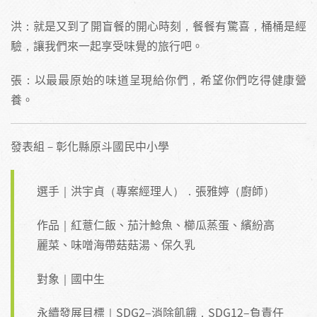
洪：就是又到了開盲餐的開心時刻，餐餐有驚喜，桶桶是經
驗，讓我們來一起享受味覺的旅行吧。
張：以最最原始的味道呈現給你們，希望你們吃得健康營
養。
發表組－彰化縣原斗國民中小學
選手｜洪宇貞（專案經理人）．張雅婷（廚師）
作品｜紅薏仁飯、茄汁鯰魚、櫛瓜蒸蛋、繽紛高
麗菜、味噌海帶菇菇湯、保久乳
對象｜國中生
永續發展目標｜SDG2–消除飢餓．SDG12–負責任