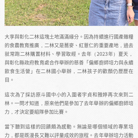
大享與彰化二林這塊土地滿滿緣分。因為持續進行國產雜糧
的食農教育推廣，二林又是蕎麥、紅薏仁的重要產地，過去
就常跑二林購置材料、學習取經。去年（2023年）夏天，
與彰化縣政府教育處合作舉辦的慈善「偏鄉廚師培力與永續
飲食生活營」在二林國小舉辦，二林孩子的歡顏仍歷歷在
目。
這次為了採訪原斗國中小的入圍者宇貞和雅婷再次來到二
林。一問才知道，原來他們是參加了去年舉辦的偏鄉廚師培
力，才決定要組隊參加比賽。
當下聽到這樣的回饋頗為感動。無論是哪個領域的專業培
力，都是既漫長又難以評量成效的旅程。去年舉辦培力活動