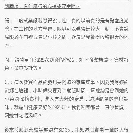
到職場，有什麼樣的心得或感受呢？
張：二度就業讓我覺得說，哇！真的以前真的是有點虛度光
陰。在工作的地方學習，眼界可以看得比較大一點，不會說
局限於在田裡或者是小孩之間，對這是我覺得收穫很大的地
方。
問：請簡單介紹這次參賽的作品，如：發想概念、食材特
色、菜單設計等。
洪：這次參賽作品的發想是阿嬤的家庭菜單。因為我阿嬤的
家鄉在這裡，小時候只要到了煮飯時間，阿嬤總是會到她的
小菜園採摘食材，進入有大灶的廚房，透過簡單的鹽巴調
味，就端出健康又好吃的料理。我們吃完都會一直吵著説：
阿嬤甘勾唔湯呷？
後來接觸到永續議題還有SDGs，才知道其實老一輩的人很