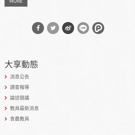
MORE
分享
分享
分享
到
到
到微
大享動態
Facebook
Twitter
博
消息公告
調查報導
論述倡議
教具最新消息
食農教具