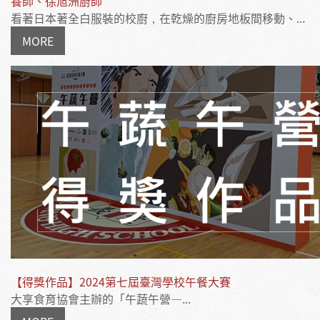
養師、徐旭洲廚師
看著日本著全白服裝的校廚，在乾燥的廚房地板間移動、...
MORE
【得獎作品】2024第七屆臺灣學校午餐大賽
大享食育協會主辦的「午蔬午營—...