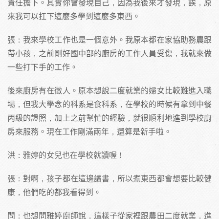
責任擔下。其實你會發現自己，因為我後來才發現，誒，原
來我可以扛下這麼多學到這麼多東西。
張：我來學校工作也是一個意外。我原本都在家協助務農跟
帶小孩，之前剛好國中部的廚房的工作人員受傷，我就來做
一些打下手的工作。
後來廚房有在徵人。原本想說二度就業的婦女比較難進入職
場，但我大學念的科系是食科系，在學校的時候有拿到中餐
丙級的證照，加上之前幫忙的經驗，就很順利地進到學校廚
房來服務。現在工作剛滿兩年，還算是新手啦。
洪：雅婷的女兒也在學校就讀喔！
張：對啊，孩子都在這邊讀書，所以煮東西都會想要比較健
康，他們吃的都我看得到。
問：也想問雅婷廚師說，這樣子從家裡跟農田二度就業，進