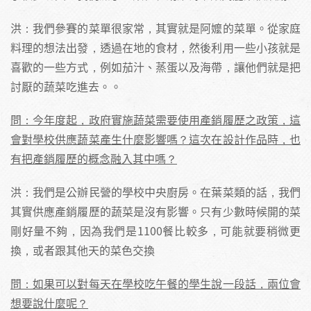
洪：我們參賽的菜單很家常，其實就是阿嬤的菜單。從家庭
料理的想法出發，透過在地的食材，然後利用一些小孩就是
喜歡的一些方式，例如茄汁、蒸蛋以及海帶，讓他們就是把
討厭的蔬菜吃進去。。
問：今年度起，政府實施蔬菜需要使用產銷履歷之政策，這
會對學校供應蔬菜產生什麼影響嗎？這次在設計作品時，也
有把產銷履歷的概念融入其中嗎？
洪：我們是公辦民營的學校中央廚房。在葉菜類的話，我們
其實供應產銷履歷的蔬菜是沒有影響。只有少數時候開的菜
剛好量不夠，因為我們是1100餐比較多，可能就要稍微更
換，或者跟其他天的菜色交換
問：如果可以對每天在學校吃午餐的學生說一段話，兩位會
想要說什麼呢？