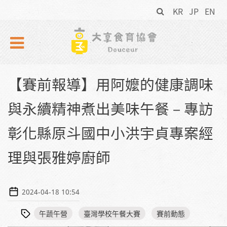
搜
Skip to navigation
移至主內容
KR
JP
EN
尋
表
單
【賽前報導】用阿嬤的健康調味
與永續精神煮出美味午餐－專訪
彰化縣原斗國中小洪宇貞專案經
理與張雅婷廚師
2024-04-18 10:54
午蔬午營
臺灣學校午餐大賽
賽前動態