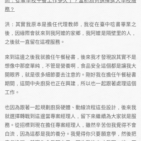
問：從事學校午餐工作多久了？當初為何選擇進入學校服
務？
洪：其實我原本是擔任代理教師，我從在臺中唸書畢業之
後，因緣際會就來到我阿嬤的家鄉，我阿嬤是隔壁里的人，
之後就一直留在這裡服務。
來到這邊之後我就擔任午餐秘書，後來我才發現說其實不是
想像中那麼單純，不管是營養啊，食品安全這個都是讓我大
開眼界，就是很多細節要去注意的。剛好我在擔任午餐秘書
期間，這間中央廚房也正在興建，所以也一起跟著處理這個
工作。
也因為跟著一起規劃廚房硬體、動線流程這些設計，後來我
就選擇轉戰到這邊當專案經理人，留下來繼續為大家就是服
務。從招標到現在擔任專案經理人，雖然辛苦但我覺得不會
白流，因為這都是我的養分。我覺得你只要願意學，然後把