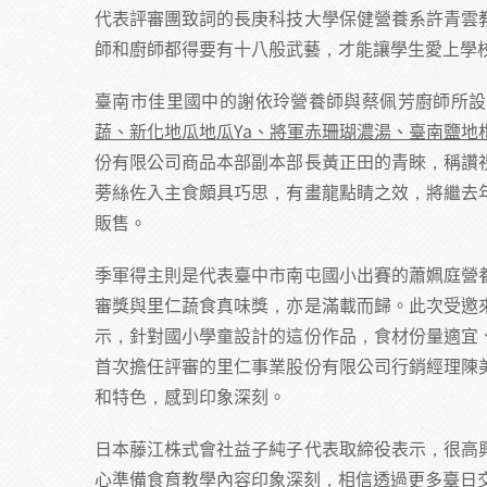
代表評審團致詞的長庚科技大學保健營養系許青雲
師和廚師都得要有十八般武藝，才能讓學生愛上學
臺南市佳里國中的謝依玲營養師與蔡佩芳廚師所設
蔬、新化地瓜地瓜Ya、將軍赤珊瑚濃湯、臺南鹽地
份有限公司商品本部副本部長黃正田的青睞，稱讚
蒡絲佐入主食頗具巧思，有畫龍點睛之效，將繼去
販售。
季軍得主則是代表臺中市南屯國小出賽的蕭姵庭營
審獎與里仁蔬食真味獎，亦是滿載而歸。此次受邀
示，針對國小學童設計的這份作品，食材份量適宜
首次擔任評審的里仁事業股份有限公司行銷經理陳
和特色，感到印象深刻。
日本藤江株式會社益子純子代表取締役表示，很高
心準備食育教學內容印象深刻，相信透過更多臺日