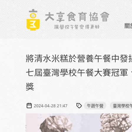
Skip to navigation
移至主內容
關
將清水米糕於營養午餐中發
七屆臺灣學校午餐大賽冠軍
獎
午蔬午營
臺灣學校
2024-04-28 21:47