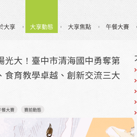
於大享
大享動態
大享焦點
午餐大賽
揚光大！臺中市清海國中勇奪第
、食育教學卓越、創新交流三大
午餐大賽
賽前動態