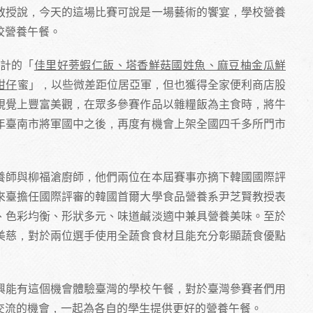
教授說，今天的這場比賽可說是一場藝術的饗宴，學校營養
校營養午餐。
計的「
佳里好蒡蝦仁飯、塔香鮮菇國姓魚、麻豆柚金瓜鮮
柑仔
蜜」，以些微差距位居亞軍，但也獲得全家便利商店股
視覺上豐富美觀，在眾多參賽作品以雜糧飯為主食時，將牛
年臺南市將軍國中之後，再度有機會上架全國四千多所門市
養師與柳福滄廚師，他們兩位在本屆賽事亦摘下韓國國際評
來臺擔任國際評審的韓國首爾大學食品營養系尹芝賢教授表
、色彩均衡、形狀多元、味道鹹淡適中兼具營養美味。至於
美慈，對於兩位選手使用全蔬食食材且能充分彰顯蔬食優點
興能有這個機會體驗臺灣的學校午餐，對於臺灣參賽者們用
交流的機會，一起為各自的學生提供更好的營養午餐。