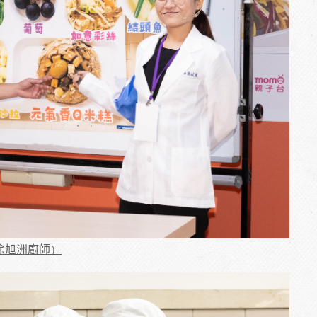
徐旭洲廚師）