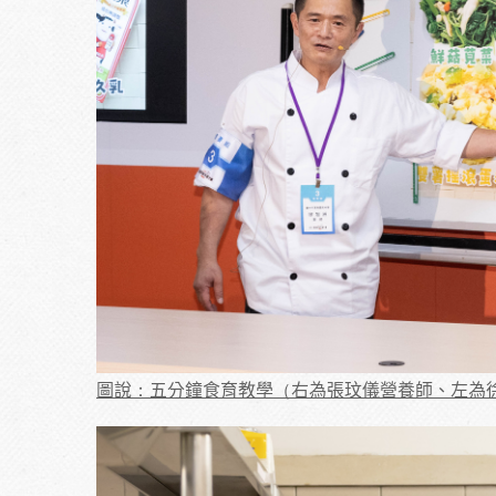
圖說：五分鐘食育教學（右為張玟儀營養師、左為