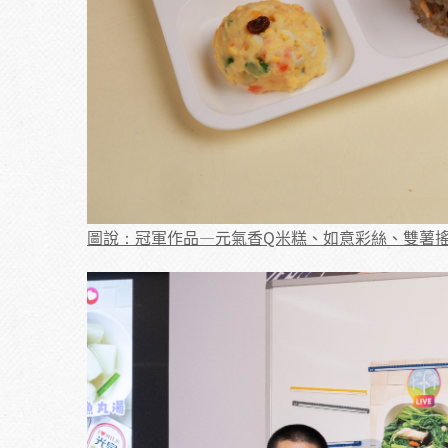
圖說：冠軍作品—元氣香Q米糕、如意彩絲、雙薯