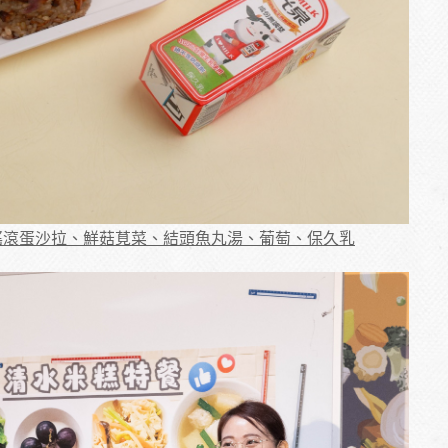
搖滾蛋沙拉、鮮菇莧菜、結頭魚丸湯、葡萄、保久乳