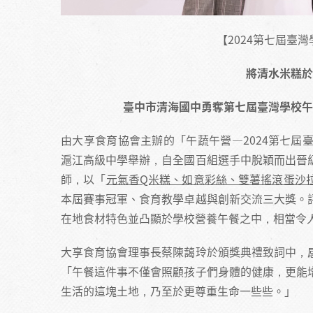
【2024第七屆臺
將清水米糕於
臺中市清海國中勇奪第七屆臺灣學校午
由大享食育協會主辦的「午蔬午營—2024第七屆臺
滬江高級中學舉辦，自全國百組選手中脫穎而出晉
師，以「
元氣香Q米糕、如意彩絲、雙薯搖滾蛋沙
本屆賽事冠軍、食育教學卓越與創新交流三大獎。
在地食材特色並凸顯於學校營養午餐之中，相當令
大享食育協會理事長蔡陳藹玲於頒獎典禮致詞中，
「午餐這件事不僅會照顧孩子們身體的健康，更能
生活的這塊土地，乃至於更尊重生命一些些。」