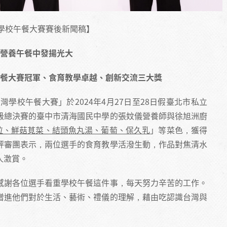
灣學校午餐大賽賽後新聞稿】
營養午餐中發揚光大
餐大賽冠軍、食育教學卓越、創新交流三大獎
灣學校午餐大賽」於2024年4月27日至28日假臺北市私立
級總決賽的臺中市清海國民中學的張妏儀營養師與徐旭洲廚
拉、鮮菇莧菜、結頭魚丸湯、葡萄、保久乳
」等菜色，獲得
評審團表示，兩位選手的食育教學活潑生動，作品對焦清水
人激賞。
感謝各位選手看重學校午餐這件事，每天努力辛苦的工作。
增進他們對於生活、藝術、禮儀的理解，藉由吃認識台灣與