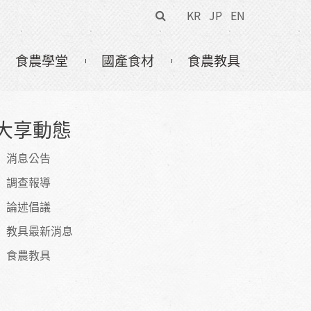
搜
KR
JP
EN
尋
表
食農學堂
國產食材
食農教具
單
大享動態
消息公告
調查報導
論述倡議
教具最新消息
食農教具