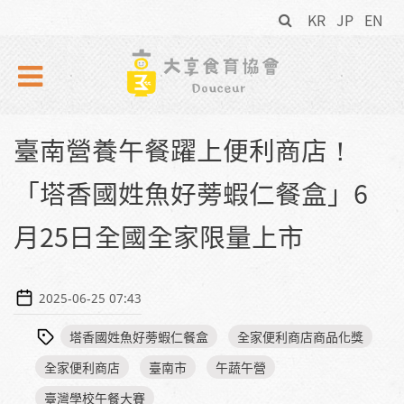
搜
Skip to navigation
移至主內容
KR
JP
EN
尋
表
單
臺南營養午餐躍上便利商店！
「塔香國姓魚好蒡蝦仁餐盒」6
月25日全國全家限量上市
2025-06-25 07:43
塔香國姓魚好蒡蝦仁餐盒
全家便利商店商品化獎
全家便利商店
臺南市
午蔬午營
臺灣學校午餐大賽