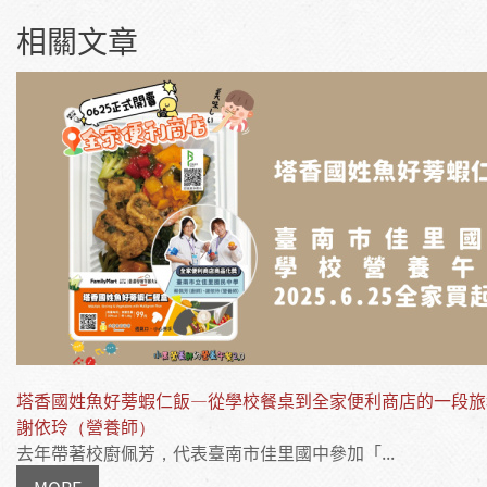
相關文章
塔香國姓魚好蒡蝦仁飯—從學校餐桌到全家便利商店的一段旅
謝依玲（營養師）
去年帶著校廚佩芳，代表臺南市佳里國中參加「...