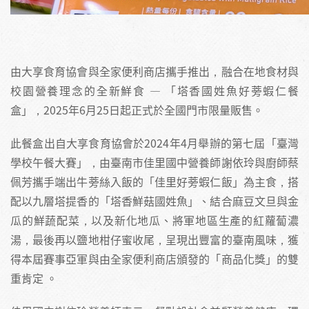
由大享食育協會與全家便利商店攜手推出，融合在地食材與
校園營養理念的全新鮮食 — 「塔香國姓魚好蒡蝦仁餐
盒」，2025年6月25日起正式於全國門市限量販售。
此餐盒出自大享食育協會於2024年4月舉辦的第七屆「臺灣
學校午餐大賽」，由臺南市佳里國中營養師謝依玲與廚師蔡
佩芳攜手端出牛蒡絲入飯的「佳里好蒡蝦仁飯」為主食，搭
配以九層塔提香的「塔香鮮菇國姓魚」、結合麻豆文旦與金
瓜的鮮蔬配菜，以及新化地瓜、將軍地區生產的紅蘿蔔濃
湯，最後再以鹽地柑仔蜜收尾，呈現出豐富的臺南風味，獲
得本屆賽事亞軍與由全家便利商店頒發的「商品化獎」的雙
重肯定 。