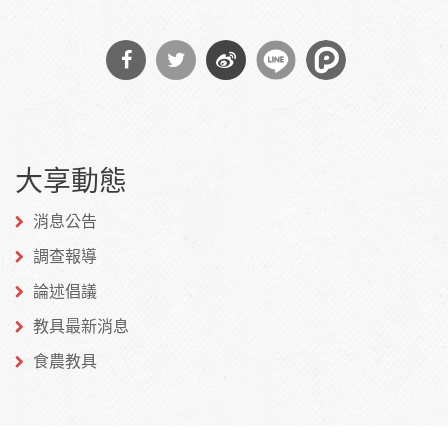
分享
分享
分享
到
到
到微
大享動態
Facebook
Twitter
博
消息公告
調查報導
論述倡議
教具最新消息
食農教具