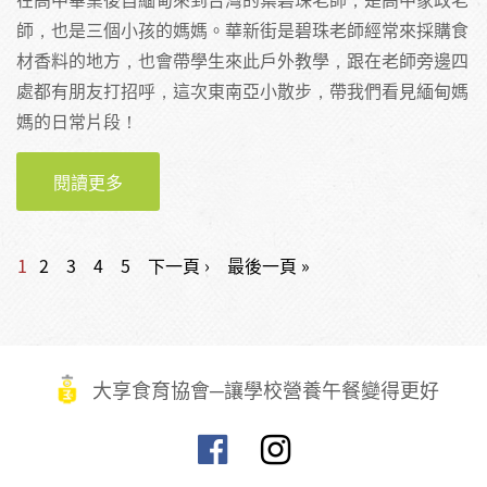
師，也是三個小孩的媽媽。華新街是碧珠老師經常來採購食
材香料的地方，也會帶學生來此戶外教學，跟在老師旁邊四
處都有朋友打招呼，這次東南亞小散步，帶我們看見緬甸媽
媽的日常片段！
閱讀更多
關於【報導】緬甸街的路上觀察術 東南亞滋味
小散步走進新住民的生活日常
頁面
1
2
3
4
5
下一頁 ›
最後一頁 »
大享食育協會─讓學校營養午餐變得更好