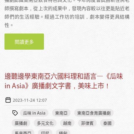
師撰寫劇本，從上次的成果中，發現內容較以往更能貼近老
師們的生活經驗。經過工作坊的培訓，劇本變得更具結構
性。
閱讀更多
關於東南亞廣播劇-劇本寫作與聲音表演工作坊
邊聽邊學東南亞六國料理和語言—《瓜味
in Asia》廣播劇文字書，美味上市！
2023-11-24 12:07
瓜味 in Asia
東南亞
東南亞食育廣播劇
廣播劇
多元文化
越南
菲律賓
泰國
馬來西亞
印尼
緬甸