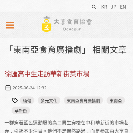
搜
Skip to navigation
移至主內容
KR
JP
EN
尋
表
單
「東南亞食育廣播劇」 相關文章
徐匯高中生走訪華新街菜市場
2025-06-24 12:32
緬甸
多元文化
東南亞食育廣播劇
東南亞
華新街
一群穿著藍色運動服的高二男生穿梭在中和華新街的市場巷
弄，引起不少注目。他們不是偶然路過，而是參加由大享食