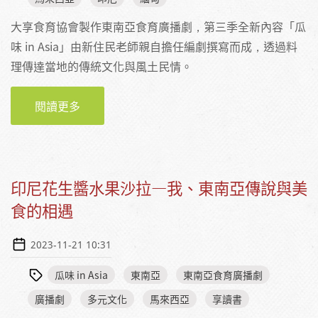
大享食育協會製作東南亞食育廣播劇，第三季全新內容「瓜
味 in Asia」由新住民老師親自擔任編劇撰寫而成，透過料
理傳達當地的傳統文化與風土民情。
閱讀更多
關於邊聽邊學東南亞六國料理和語言—《瓜味
IN ASIA》廣播劇文字書，美味上市！
印尼花生醬水果沙拉—我、東南亞傳說與美
食的相遇
2023-11-21 10:31
瓜味 in Asia
東南亞
東南亞食育廣播劇
廣播劇
多元文化
馬來西亞
享讀書