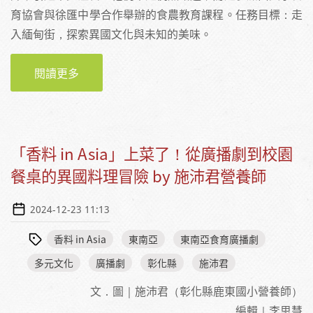
育協會與徐匯中學合作舉辦的食農教育課程。任務目標：走
入緬甸街，探索異國文化與未知的美味。
閱讀更多
關於徐匯高中生走訪華新街菜市場
「香料 in Asia」上菜了！從廣播劇到校園
餐桌的異國料理冒險 by 施沛君營養師
2024-12-23 11:13
香料 in Asia
東南亞
東南亞食育廣播劇
多元文化
廣播劇
彰化縣
施沛君
文．圖｜施沛君（彰化縣鹿東國小營養師）
編輯｜李思慧