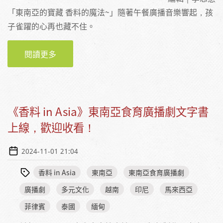
「東南亞的寶藏 香料的魔法~」隨著午餐廣播音樂響起，孩
子雀躍的心再也藏不住。
閱讀更多
關於「香料 IN ASIA」上菜了！從廣播劇到校園
餐桌的異國料理冒險 BY 施沛君營養師
《香料 in Asia》東南亞食育廣播劇文字書
上線，歡迎收看！
2024-11-01 21:04
香料 in Asia
東南亞
東南亞食育廣播劇
廣播劇
多元文化
越南
印尼
馬來西亞
菲律賓
泰國
緬甸