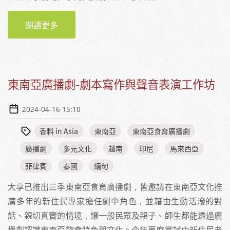
閱讀更多
關於《香料 IN ASIA》東南亞食育廣播劇上線，
歡迎收聽！
東南亞廣播劇-劇本寫作與聲音表演工作坊
2024-04-16 15:10
香料 in Asia
東南亞
東南亞食育廣播劇
廣播劇
多元文化
越南
印尼
馬來西亞
菲律賓
泰國
緬甸
大享已推出三季東南亞食育廣播劇，皆邀請在東南亞文化推
廣多年的新住民專家擔任劇中角色，並藉由生動活潑的對
話、親切真實的情境，讓一般民眾及親子、師生都能透過廣
播劇認識東南亞飲食特色與文化。今年再度嘗試由新住民老