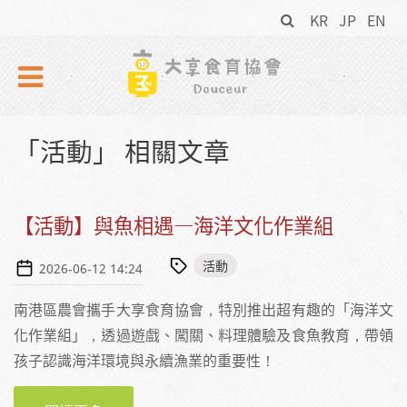
搜
Skip to navigation
移至主內容
KR
JP
EN
尋
表
單
「活動」 相關文章
【活動】與魚相遇—海洋文化作業組
活動
2026-06-12 14:24
南港區農會攜手大享食育協會，特別推出超有趣的「海洋文
化作業組」，透過遊戲、闖關、料理體驗及食魚教育，帶領
孩子認識海洋環境與永續漁業的重要性！