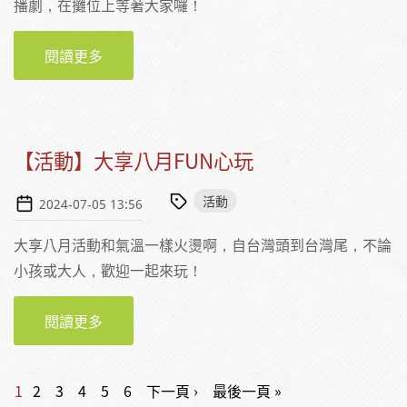
播劇，在攤位上等著大家囉！
閱讀更多
關於【活動】2024年9月7日（六）吃一口永續
@仁山植物園
【活動】大享八月FUN心玩
活動
2024-07-05 13:56
大享八月活動和氣溫一樣火燙啊，自台灣頭到台灣尾，不論
小孩或大人，歡迎一起來玩！
閱讀更多
關於【活動】大享八月FUN心玩
頁面
1
2
3
4
5
6
下一頁 ›
最後一頁 »