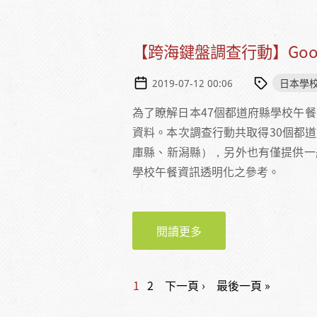
【跨海鍵盤調查行動】Goo
日本學
2019-07-12 00:06
為了瞭解日本47個都道府縣學校午
資料。本次調查行動共取得30個都
庫縣、新潟縣），另外也有僅提供一
學校午餐資訊透明化之參考。
閱讀更多
關於【跨海鍵盤調查行動
頁面
1
2
下一頁 ›
最後一頁 »