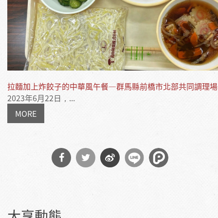
拉麵加上炸餃子的中華風午餐—群馬縣前橋市北部共同調理場
2023年6月22日，...
MORE
分享
分享
分享
到
到
到微
大享動態
Facebook
Twitter
博