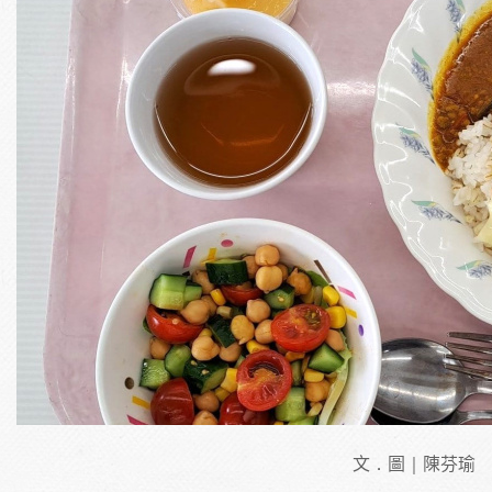
文．圖｜陳芬瑜