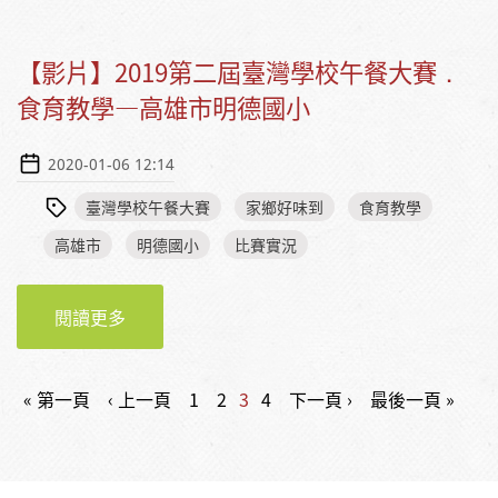
【影片】2019第二屆臺灣學校午餐大賽．
食育教學—高雄市明德國小
2020-01-06 12:14
臺灣學校午餐大賽
家鄉好味到
食育教學
高雄市
明德國小
比賽實況
閱讀更多
【影片】2019第二屆臺灣學校午餐大賽．食育
教學—高雄市明德國小
頁面
« 第一頁
‹ 上一頁
1
2
3
4
下一頁 ›
最後一頁 »