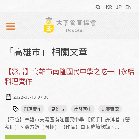
搜
Skip to navigation
移至主內容
KR
JP
EN
尋
表
單
「高雄市」 相關文章
【影片】高雄市南隆國民中學之吃一口永續
料理實作
2022-05-19 07:30
料理實作
高雄市
南隆國中
比賽實況
【單位】高雄市美濃區南隆國民中學 【選手】許淳善（營
養師）、羅方妤（廚師） 【作品】白玉蘿蔔炊飯、...