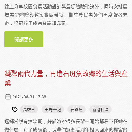
線上分享校園食農活動設計與農場體驗秘訣外，同時安排農
場美學體驗與教案實做帶領，期待農民老師們再度報名充
電，培育孩子成為食農知識家！
閱讀更多
關於農夫老師充電趣，手刀來報名！
凝聚兩代力量，再造石斑魚故鄉的生活與產
業
2021-08-31 17:38
高雄市
田野筆記
石斑魚
新港社區
返鄉當然有撞牆期，蘇郁暄說很多長輩一開始都看不懂她在
做什麼；有了成績後，長輩們逐漸看到年輕人回來的機會與