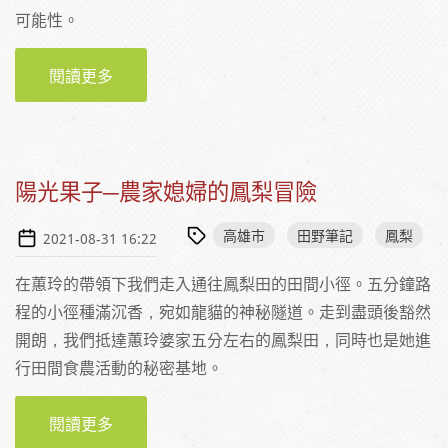
可能性。
閱讀更多
關於凝聚兩代力量，再造石斑魚故鄉的生活與
產業
陽光果子─農家媳婦的鳳梨冒險
高雄市
田野筆記
鳳梨
2021-08-31 16:22
在蕙玲的帶領下我們走入通往鳳梨田的田間小徑。五分鐘路
程的小徑種滿沉香，宛如龍貓的神秘隧道。走到盡頭後豁然
開朗，我們抵達蕙玲婆家五分左右的鳳梨田，同時也是她進
行田間食農活動的秘密基地。
閱讀更多
關於陽光果子─農家媳婦的鳳梨冒險