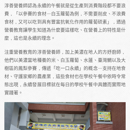
淳善營養師認為永續的午餐就是從生產到消費階段都不要浪
費，「以參賽的食材—白玉蘿蔔為例，不需要削皮、不浪費
食材，又可以吃到具有豐富抗氧化作用的蘿蔔硫素」，透過
營養教育讓學生知道為什麼要這樣吃、在營養上的特性是什
麼，這也是永續的理念。
注重營養教育的淳善營養師，加上美濃在地人的方妤廚師，
他們以美濃當地種養的米、白玉蘿蔔、水蓮、臺灣鯛以及大
樹區的鳳梨參賽，傳遞「吃一口永續」的概念—支持在地食
材、守護家鄉的農產業，這些食材也在學校午餐中依時令常
態出現，永續發展目標就在每日的學校午餐中具體而實際地
實踐著。