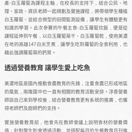
產-白玉蘿蔔為課程主軸，在校長的支持下，結合公民、地
理、家政、資訊老師一起規劃及實施課程，將帶領學生種植
白玉蘿蔔、並結合微型的田間監測設備，讓學生有體驗更有
知識的學習。此次參賽的午餐主食-白玉蘿蔔炊飯，便是從
課程延伸到午餐，以白玉蘿蔔葉干、白玉蘿蔔乾，使用美濃
在地的高雄147白米烹煮，讓學生吃到蘿蔔的全食利用，也
藉此強調蘿蔔葉的鈣質。
透過營養教育
讓學生愛上吃魚
美濃地區是國內推動食農教育的先鋒，注重食農已形成地區
的風氣，南隆國中也一直有相關的教育活動安排。淳善營養
師說自己來到學校後，結合營養教育更有系統的推廣，也獲
得老師們及廚師們的支持。
實施營養教育前，他會先在教師會議上說明食材的營養價
值；針對學生則會透過活動，並搭配每月的午餐教育月刊進