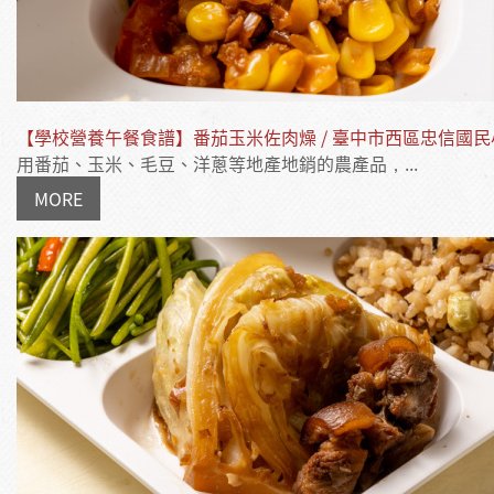
【學校營養午餐食譜】番茄玉米佐肉燥 / 臺中市西區忠信國民
用番茄、玉米、毛豆、洋蔥等地產地銷的農產品，...
MORE