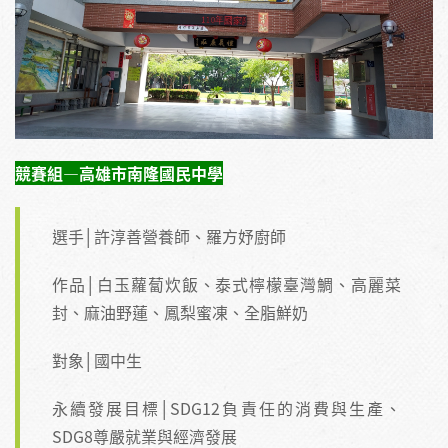
競賽組—高雄市南隆國民中學
選手│許淳善營養師、羅方妤廚師
作品│白玉蘿蔔炊飯、泰式檸檬臺灣鯛、高麗菜
封、麻油野蓮、鳳梨蜜凍、全脂鮮奶
對象│國中生
永續發展目標│SDG12負責任的消費與生產、
SDG8尊嚴就業與經濟發展