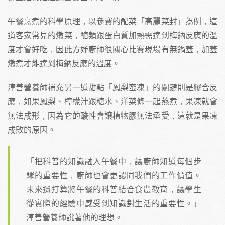
午餐烹煮的科學原理，以參賽的配菜「高麗菜封」為例，這
道客家常見的燉菜，醣類跟蛋白質加熱需達到梅鈉反應的溫
度才會好吃，因此方妤廚師很關心比賽現場有無鍋蓋，加蓋
燉煮才能達到梅鈉反應的溫度。
淳善營養師補充另一道甜點「鳳梨蜜凍」的關鍵則是膠合反
應，如果鳳梨、檸檬汁跟糖水、洋菜條一起熬煮，果凍就會
無法成形，因為它的酸性會讓植物膠無法承受，這就是果凍
成敗的原因。
「把科普的知識融入午餐中，讓廚師知道每個步
驟的重要性，廚師也會更認同我們的工作價值。
未來還打算將午餐的科普結合食農教育，讓學生
從實際的經驗中感受到知識對生活的重要性。」
淳善營養師說著他的理想。