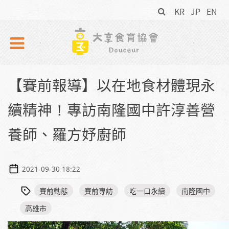
搜
Skip to navigation
移至主內容
KR
JP
EN
尋
表
單
【賽前報導】以在地食材體現永
續精神！專訪南隆國中許淳善營
養師、羅方妤廚師
2021-09-30 18:22
賽前動態
賽前專訪
吃一口永續
南隆國中
高雄市