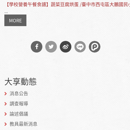
【學校營養午餐食譜】蔬菜豆腐烘蛋 /臺中市西屯區大鵬國民
...
MORE
分享
分享
分享
到
到
到微
大享動態
Facebook
Twitter
博
消息公告
調查報導
論述倡議
教具最新消息