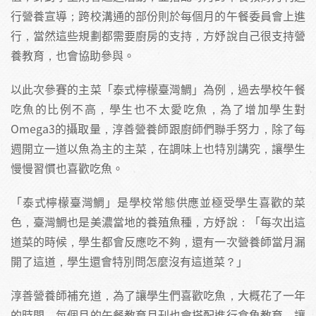
行營養宣導；跨校溝通的部份則於每個月的午餐委員會上進
行，當然這些規劃都需要廚房的支持，方妤說自己很支持營
養教育，也會協助參與。
以此次參賽的主菜「泰式檸檬臺灣鯛」為例，過去學校午餐
吃魚的比例不高，學生也不太愛吃魚，為了增加學生對
Omega3的攝取量，淳善營養師跟廚師們聯手努力，除了每
週開立一道以魚為主的主菜，在調味上也特別講究，讓學生
慢慢習慣也喜歡吃魚。
「泰式檸檬臺灣鯛」是學校常態供應並極受學生喜歡的菜
色，臺灣鯛也是美濃當地的養殖魚種，方妤說：「每次出這
道菜的時候，學生都會反應吃不夠，還有一次營養師當月漏
開了這道，學生還會特別問怎麼沒有這道菜？」
淳善營養師補充道，為了讓學生們喜歡吃魚，大概花了一年
的時間，每個月的午餐教育月刊也會搭配進行食魚教育，讓