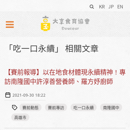
搜
Skip to navigation
移至主內容
KR
JP
EN
尋
表
單
「吃一口永續」 相關文章
【賽前報導】以在地食材體現永續精神！專
訪南隆國中許淳善營養師、羅方妤廚師
2021-09-30 18:22
賽前動態
賽前專訪
吃一口永續
南隆國中
高雄市