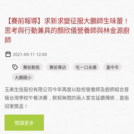
【賽前報導】求新求變征服大鵬師生味蕾！
思考與行動兼具的顏欣儀營養師與林金源廚
師
2021-09-11 12:00
賽前動態
賽前專訪
吃一口永續
臺中市
大鵬國小
玉美生技股份有限公司今年再度以駐校營養師及廚師組合晉
級台灣學校午餐決賽，默契無間的兩人誓言延續傳統，直指
冠軍獎盃！
閱讀更多
關於【賽前報導】求新求變征服大鵬師生味
蕾！思考與行動兼具的顏欣儀營養師與林金源