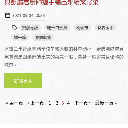
與彭麗君廚師攜手端出永續家常菜
2021-09-04 20:26
賽前專訪
吃一口永續
桃園市
林森國小
端午節
賽前動態
連續三年晉級臺灣學校午餐大賽的林森國小，廚房團隊成員
氣質總是跟她們端出來的菜餚一般，帶著一股家常且優雅的
味道。
閱讀更多
關於【賽前報導】林森國小連三屆入圍！陳玲
惠與彭麗君廚師攜手端出永續家常菜
頁面
« 第一頁
‹ 上一頁
1
2
3
4
下一頁 ›
最後一頁 »