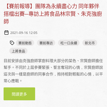
【賽前報導】團隊為永續盡心力 同年夥伴
搭檔出賽─專訪上將食品林宗賢、朱克強廚
師
2021-09-16 12:05
賽前動態
賽前專訪
吃一口永續
新北市
上將食品
目前安排由克強廚師掌廚料理大部分的菜色、宗賢廚師擔任
幫手。不同於上屆參賽緊張、誓言奪冠的心情，宗賢廚師說
這次與一樣是廚師的同事合作，抱持相對輕鬆的心情，以平
常心應戰。
閱讀更多
關於【賽前報導】團隊為永續盡心力 同年夥伴
搭檔出賽─專訪上將食品林宗賢、朱克強廚師