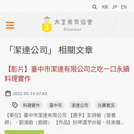
搜
Skip to navigation
移至主內容
KR
JP
EN
尋
表
單
「潔達公司」 相關文章
【影片】臺中市潔達有限公司之吃一口永續
料理實作
2022-05-19 07:43
料理實作
臺中市
潔達公司
比賽實況
【單位】臺中市潔達有限公司 【選手】彭詩敏（營養
師）、劉鴻助（廚師） 【作品】好呷濃芋炒飯、旺來雞...