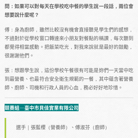
問：如果可以對每天在學校吃中餐的學生說一段話，兩位會
想要說什麼呢？
傅：身為廚師，雖然比較沒有機會直接聽見學生們的感想，
不過對於從學校窗口轉達來小朋友對餐點的稱讚，每次聽到
都覺得相當感動。把飯菜吃光，對我來說就是最好的鼓勵，
很謝謝他們。
張：想跟學生說，這份學校午餐很有可能是妳們一天當中吃
到最營養、也最符合安全衛生規範的一餐，其中蘊含著營養
師、廚師、司機和行政人員的心血，務必好好地珍惜。
競賽組—臺中市貝佳實業有限公司
選手｜張藍櫻（營養師）、傅淑芬（廚師）