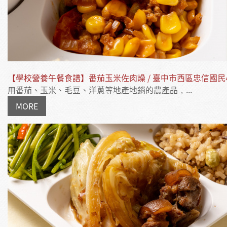
【學校營養午餐食譜】番茄玉米佐肉燥 / 臺中市西區忠信國民
用番茄、玉米、毛豆、洋蔥等地產地銷的農產品，...
MORE