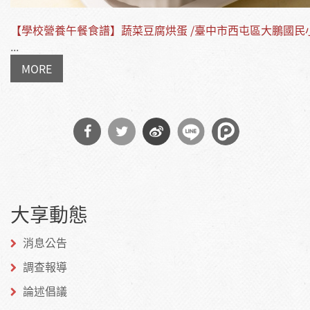
【學校營養午餐食譜】蔬菜豆腐烘蛋 /臺中市西屯區大鵬國民
...
MORE
分享
分享
分享
到
到
到微
大享動態
Facebook
Twitter
博
消息公告
調查報導
論述倡議