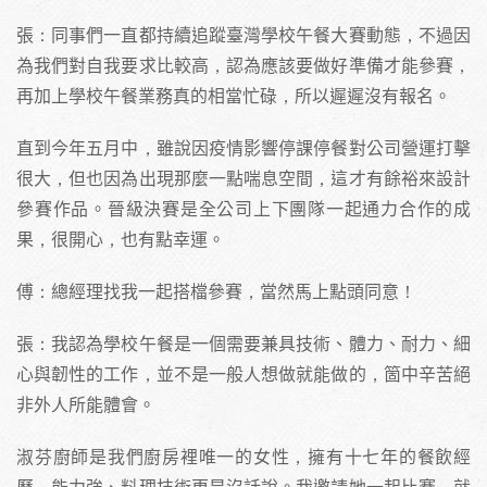
張：同事們一直都持續追蹤臺灣學校午餐大賽動態，不過因
為我們對自我要求比較高，認為應該要做好準備才能參賽，
再加上學校午餐業務真的相當忙碌，所以遲遲沒有報名。
直到今年五月中，雖說因疫情影響停課停餐對公司營運打擊
很大，但也因為出現那麼一點喘息空間，這才有餘裕來設計
參賽作品。晉級決賽是全公司上下團隊一起通力合作的成
果，很開心，也有點幸運。
傅：總經理找我一起搭檔參賽，當然馬上點頭同意！
張：我認為學校午餐是一個需要兼具技術、體力、耐力、細
心與韌性的工作，並不是一般人想做就能做的，箇中辛苦絕
非外人所能體會。
淑芬廚師是我們廚房裡唯一的女性，擁有十七年的餐飲經
歷，能力強、料理技術更是沒話說。我邀請她一起比賽，就