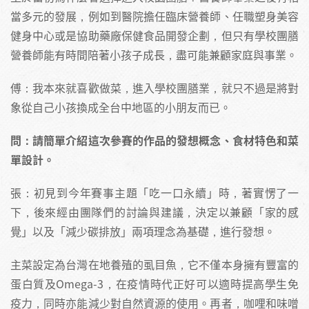
當多元的發展，例如到醫院擔任臨床營養師、任職塑身美容
健身中心或是協助藥廠保健食品開發企劃，但只有學校團膳
營養師能有時間陪著小孩子成長，盡可能兼顧家庭與事業。
傅：我本來就喜歡做菜，進入學校團膳業，就只不過是將對
象從自己小孩換成全台中地區的小朋友而已。
問：請簡單介紹這次參賽的作品的發想概念、食材特色和菜
單設計。
張：初見到今年賽事主題「吃一口永續」時，著實愣了一
下，後來經由團隊們的討論與建議，決定以兼顧「家的感
覺」以及「減少碳排放」兩項理念為基礎，進行發想。
主菜設定為台灣在地養殖的虱目魚，它不僅本身擁有豐富的
蛋白質及Omega-3，在疫情時代正好可以適時提高學生免
疫力，同時亦能減少對自然資源的使用。再者，咖哩和味噌