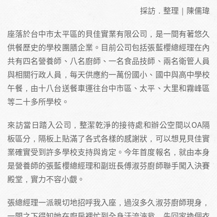
採訪．整理｜陳儒瑋
座落於台中市太平區的貝佳實業有限公司，是一間有著悠久
供餐歷史的學校團膳企業。目前公司包括張藍櫻總經理在內
共有四名營養師、八名廚師、一名食品技師、兩名衛管人員
與相關行政人員，每天供應約一萬份國小、國中與高中學校
午餐，由十八台送餐車運往台中市區、太平、大里和霧峰區
等二十多所學校。
來訪當日踏入公司，整潔乾淨的接待處和辦公空間以OA隔
板區分，隔板上貼滿了各式各樣的感謝狀，可以想見貝佳實
業確實受到許多學校支持與肯定。今年首度報名，就由本身
是營養師的張藍櫻總經理和副班長傅淑芬廚師聯手闖入決賽
殿堂，實力不容小覷。
張總經理一派親切地招呼我入座，過沒多久淑芬廚師現身，
一問之下得知她在廚房裡忙到全身汗流浹背，先回家換個衣