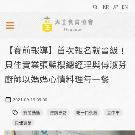
搜
Skip to navigation
移至主內容
KR
JP
EN
尋
表
單
【賽前報導】首次報名就晉級！
貝佳實業張藍櫻總經理與傅淑芬
廚師以媽媽心情料理每一餐
2021-09-13 09:00
賽前動態
賽前專訪
吃一口永續
臺中市
貝佳實業