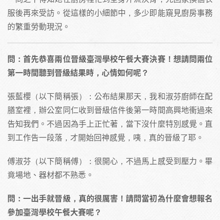
服後再來受訪。從這樣的小細節中，多少即能窺見廚房事務
的繁重勞動現況。
問：首先恭喜兩位晉級臺灣學校午餐大賽決賽！想請問兩位
第一時間聽到晉級結果時，心情如何呢？
張藍櫻（以下簡稱張）：公布結果那天，我和淑芬廚師在配
膳室裡，辦公室同仁收到晉級信件後第一時間高興地衝過來
告知我們。不過因為手上正忙著，當下沒什麼特別感覺。直
到工作告一段落，才開始回神感覺，咦，真的晉級了耶。
傅淑芬（以下簡稱傅）：很開心，不過馬上感受到壓力。畢
竟場地、器材都不熟悉。
問：一出手就晉級，真的很厲害！請問當初為什麼會想報名
參加臺灣學校午餐大賽呢？