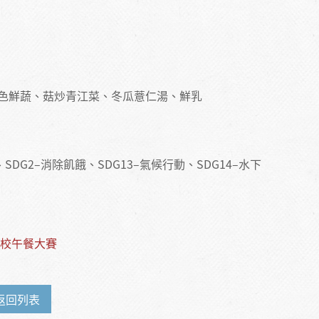
色鮮蔬、菇炒青江菜、冬瓜薏仁湯、鮮乳
DG2–消除飢餓、SDG13–氣候行動、SDG14–水下
學校午餐大賽
返回列表