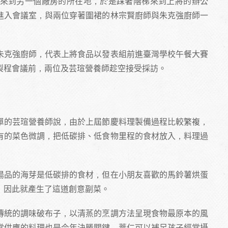
來到另一個廠房的所在地，於是踩著階梯來到上將的辦公
進入會議室，與兩位穿著圍裙的林宗賢廚師與朱克強廚師一
朱克強廚師，代表上將食品以發表組前進臺灣學校午餐大賽
製程會議前，兩位及芸瑄營養師趁空接受採訪。
單的芸瑄營養師說，由於上屆節慶料理製備過程比較繁複，
有的菜色微調，把低碳排、低食物里程的食材放入，料理過
湯品的海芽是低碳排的食材，但在小朋友喜歡的馬鈴薯烘蛋
，因此就產生了這道創意副菜。
傳統的調味破布子，以清蒸的烹調方法呈現食物最原本的風
常供應的料理也是今年決勝關鍵，薏仁可以補足孩子經常攝