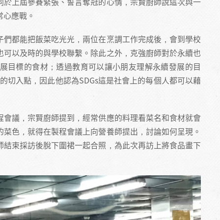
同於上屆參賽緊張、誓言奪冠的心情，宗賢廚師說這次與一
常心應戰。
子們都能把飯菜吃光光，兩位在烹調工作完成後，會到學校
也可以及時的與學校聯繫。除此之外，克強廚師對於永續也
展目標的食材；透過教育可以讓小朋友理解永續發展的目
好的切入點，因此他認為SDGs這是社會上的每個人都可以藉
程會議，宗賢廚師提到，經常供應的料理看菜名和食材就會
的菜色，就得在製程會議上向營養師提出，討論如何呈現。
師結束採訪後脫下圍裙一起合照，為此次再訪上將食品畫下