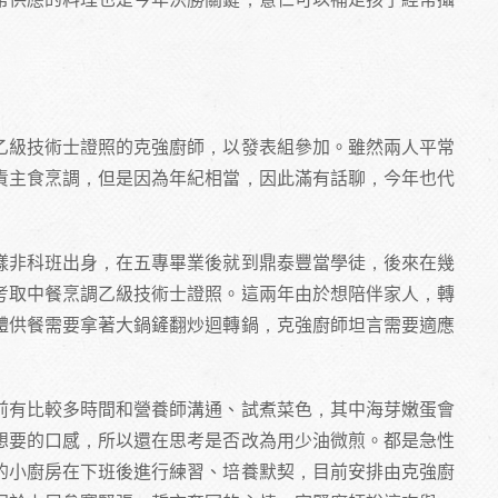
乙級技術士證照的克強廚師，以發表組參加。雖然兩人平常
責主食烹調，但是因為年紀相當，因此滿有話聊，今年也代
樣非科班出身，在五專畢業後就到鼎泰豐當學徒，後來在幾
考取中餐烹調乙級技術士證照。這兩年由於想陪伴家人，轉
體供餐需要拿著大鍋鏟翻炒迴轉鍋，克強廚師坦言需要適應
前有比較多時間和營養師溝通、試煮菜色，其中海芽嫩蛋會
想要的口感，所以還在思考是否改為用少油微煎。都是急性
的小廚房在下班後進行練習、培養默契，目前安排由克強廚