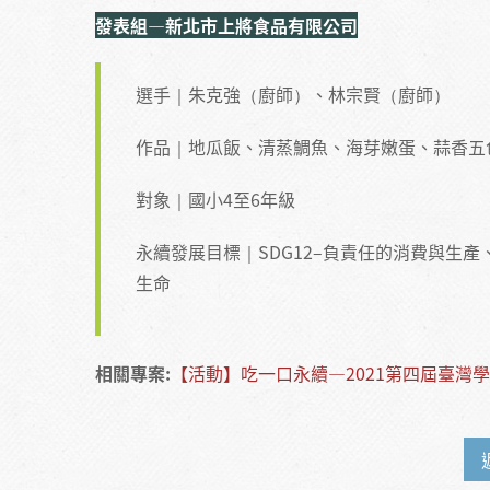
發表組—新北市上將食品有限公司
選手｜朱克強（廚師）、林宗賢（廚師）
作品｜地瓜飯、清蒸鯛魚、海芽嫩蛋、蒜香五
對象｜國小4至6年級
永續發展目標｜SDG12–負責任的消費與生產、S
生命
相關專案:
【活動】吃一口永續—2021第四屆臺灣