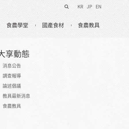
搜
KR
JP
EN
尋
表
食農學堂
國產食材
食農教具
單
大享動態
消息公告
調查報導
論述倡議
教具最新消息
食農教具