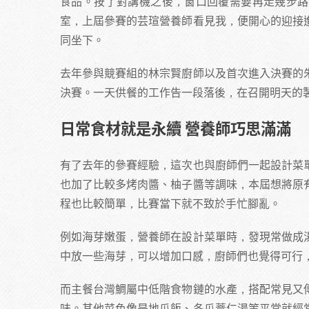
食品。按了對講機之後，窗口回覆需要再走幾步路
室，上屆參賽的芸瑄營養師看見我，便開心的迎接
同坐下。
去年參與競賽組的林宗賢廚師以及首次進入決賽的
決賽。一天供餐的工作告一段落後，在召開明天的
日常食材就是永續 營養師巧思滿滿
有了去年的參賽經驗，這次也與廚師們一起設計菜
也加了比較多烤肉醬、柚子醬等調味，本屆想將原
程也比較簡單，比賽當下就不致於手忙腳亂。
例如海芽嫩蛋，營養師在設計菜單時，發現常做成
中放一些海芽，可以增加口感，廚師們也覺得可行
而主餐台灣鯛屬中低階食物鏈的水產，搭配常見又
味。其他菜色像是地瓜飯、冬瓜薏仁湯等平常就經