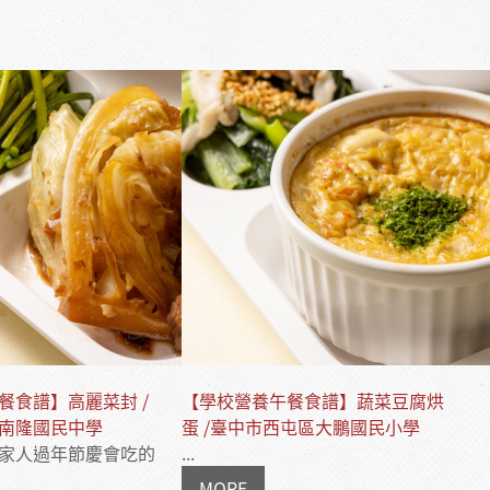
餐食譜】高麗菜封 /
【學校營養午餐食譜】蔬菜豆腐烘
南隆國民中學
蛋 /臺中市西屯區大鵬國民小學
家人過年節慶會吃的
...
MORE