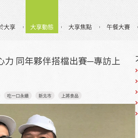
於大享
大享動態
大享焦點
午餐大賽
心力 同年夥伴搭檔出賽─專訪上
吃一口永續
新北市
上將食品