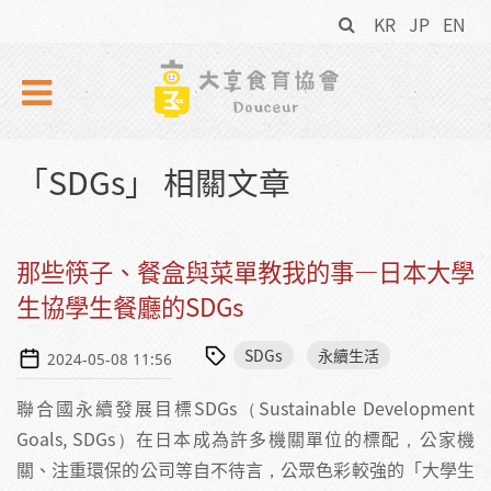
搜
Skip to navigation
移至主內容
KR
JP
EN
尋
表
單
「SDGs」 相關文章
那些筷子、餐盒與菜單教我的事—日本大學
生協學生餐廳的SDGs
SDGs
永續生活
2024-05-08 11:56
聯合國永續發展目標SDGs（Sustainable Development
Goals, SDGs）在日本成為許多機關單位的標配，公家機
關、注重環保的公司等自不待言，公眾色彩較強的「大學生