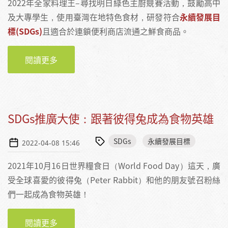
2022年全家料理王–尋找明日綠色主廚競賽活動，鼓勵高中
及大專學生，使用臺灣在地特色食材，研發符合
永續發展目
標(
SDGs
)
且適合於連鎖便利商店流通之鮮食商品。
閱讀更多
關於【活動】徵件起跑！尋找明日綠色主廚
SDGs推廣大使：跟著彼得兔成為食物英雄
SDGs
永續發展目標
2022-04-08 15:46
2021年10月16日世界糧食日（World Food Day）這天，廣
受全球喜愛的彼得兔（Peter Rabbit）和他的朋友號召粉絲
們一起成為食物英雄！
閱讀更多
關於SDGS推廣大使：跟著彼得兔成為食物英雄