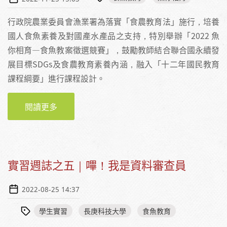
行政院農業委員會漁業署為落實「食農教育法」施行，培養
國人食魚素養及對國產水產品之支持，特別舉辦「2022 魚
你相育—食魚教案徵選競賽」，鼓勵教師結合聯合國永續發
展目標SDGs及食農教育素養內涵，融入「十二年國民教育
課程綱要」進行課程設計。
閱讀更多
關於讓食魚素養成為海島學生的內建DNA：
「2022魚你相育-食魚教案徵選競賽」特優教案
介紹
實習週誌之五｜嗶！我是資料審查員
2022-08-25 14:37
學生實習
長庚科技大學
食魚教育