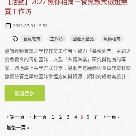
【活動】2022 魚你相育—食魚教案徵選競
賽工作坊
2022-07-01 15:58
食魚教育
工作坊
國產水產品
魚你相育
邀請經驗豐富之學校教育工作者、致力「養殖漁業」主題之
食魚教育的青創團隊，以及「永續漁業」研究與推廣的專
家，透過線上共學方式分享，協助有意願參與食魚教育教案
徵選競賽之學校團隊掌握方向與資源，順利完成教案設計。
閱讀更多
關於 【活動】2022 魚你相育—食魚教案徵選競
賽工作坊
頁面
« 第一頁
‹ 上一頁
1
2
3
4
5
6
7
下一頁 ›
最後一頁 »