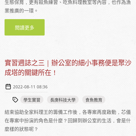
生態保育，更有殺魚練習、吃魚料理教室等內容，也作為漁
業推廣的一環。
閱讀更多
關於【日本食育推進全國大會】水產生態復育
及食魚推廣—愛知縣農業水產局水產課
實習週誌之三｜辦公室的細小事務便是聚沙
成塔的關鍵所在！
2022-08-11 08:36
學生實習
長庚科技大學
食魚教育
結束協助全家料理王的籌備工作後，各專案再度啟動，芯儀
在專案中扮演的角色是什麼？回歸到辦公室的生活，會是什
麼樣的狀態呢？