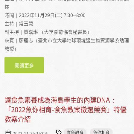
擇
時間｜2022年11月29日(二) 7:30─8:00
主持｜常玉慧
副主持｜黃嘉琳 （大享食育協會秘書長）
來賓｜廖運志（臺北市立大學地球環境暨生物資源學系助理
教授）
閱讀更多
關於【活動】20221129大享新食代─你今天吃
魚了嗎？日常飲食的食魚教育與永續海鮮選擇
讓食魚素養成為海島學生的內建DNA：
「2022魚你相育-食魚教案徵選競賽」特優
教案介紹
食魚教育
魚你相育
2022-11-25 15:03