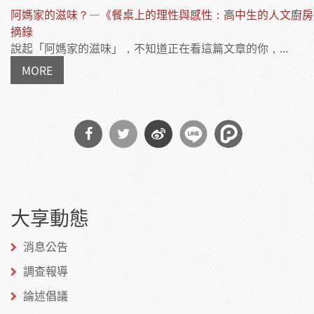
阿媽家的滋味？—《餐桌上的理性與感性：高中生的人文廚房
摘錄
說起「阿媽家的滋味」，不知道正在看這篇文章的你，...
MORE
分享
分享
分享
到
到
到微
大享動態
Facebook
Twitter
博
消息公告
調查報導
論述倡議