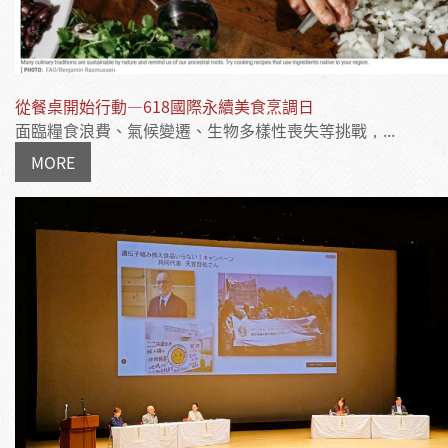
從餐桌開始行動—618國際永續美食烹調日
面臨糧食浪費、氣候變遷、生物多樣性喪失等挑戰，...
MORE