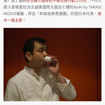
身〉為了籌辦
台日韓三國學校午餐民間行動工作坊
，一行人
踏入香格里拉台北遠東國際大飯店七樓的ibuki by TAKAGI
KAZUO餐廳，拜訪「和食給食應援團」的西日本代表—
高
木一雄主廚
。