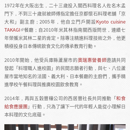
1972年在大阪出生，二十三歲投入關西料理名人佐名木孟
門下，不到三十歲就被師傅指定擔任京都懷石料理老舖「京
大和」副主廚；2005年，他自立門戶開設
Kyoto cuisine
TAKAGI
餐廳；自2010年米其林指南關西版問世，連續七
年榮獲米其林二星的肯定。除專注精進料理技術之外，他更
積極投身日本傳統飲食文化的傳承教育行動。
2010年開始，他受兵庫縣蘆屋市的
奧瑞惠營養師
邀請共同
發起「料理職人進校園」的民間志願者行動，與七、八位蘆
屋市當地知名的法國、義大利、日本餐廳的主廚們，攜手精
進學校午餐料理與推廣校園飲食教育。
2014年，再與五穀豐穰公司的西居豐社長共同推動「
和食
給食應援團
」行動，只為了讓下一代的年輕人能從小理解日
本料理的文化底蘊。