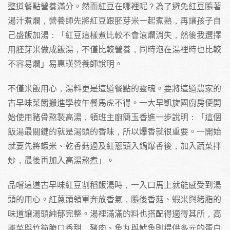
整道餐點營養滿分。然而紅豆在哪裡呢？為了避免紅豆隨著
湯汁煮爛，營養師先將紅豆跟胚芽米一起煮熟，再讓孩子自
己盛飯加湯：「紅豆這樣煮比較不會滾爛消失，然後我選擇
用胚芽米做成飯湯，不僅比較營養，同時泡在湯裡時也比較
不容易爛」易惠瑛營養師說明。
不僅米飯用心，湯料更是這道餐點的靈魂。要將這道農家的
古早味菜餚搬進學校午餐馬虎不得。一大早凱旋國廚房便開
始使用豬骨熬製高湯，領班主廚簡玉香進一步說明：「這個
飯湯最關鍵的就是湯頭的香味，所以爆香就很重要。一開始
就要先將蝦米、乾香菇過及紅蔥頭入鍋爆香後，加入蔬菜拌
炒，最後再加入高湯熬煮」。
品嚐這道古早味紅豆割稻飯湯時，一入口馬上就能感受到湯
頭的用心。紅蔥頭領軍奔放香氣，隨後香菇、蝦米與豬脂的
味道讓湯頭純郁完整。湯裡滿滿的料也搭配得適得其所，高
麗菜與竹筍脆口香甜，豬肉、魚丸與魷魚則提供多元的蛋白