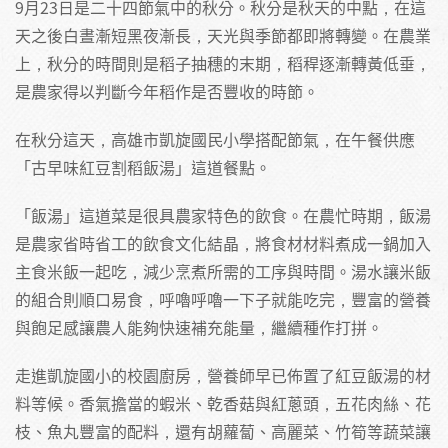
9月23日是二十四節氣中的秋分。秋分是秋天的中點，在這
天之後白晝漸短黑夜漸長，天光與季節都即將轉變。在農業
上，秋分的時間則是稻子抽穗的末期，稻稈逐漸轉黃低垂，
是農家得以判斷今年稻作是否豐收的時節。
在秋分這天，高雄市凱旋國民小學搭配節氣，在午餐供應
「古早味紅豆割稻飯湯」這道餐點。
「飯湯」這道菜是很具農家特色的飲食。在農忙時期，飯湯
是農家省時省工的飲食文化結晶，將食材材料煮成一鍋加入
主食米飯一起吃，減少烹煮所需的工序與時間。湯水讓米飯
的組合則順口易食，呼嚕呼嚕一下子就能吃完，豐富的營養
與飽足感讓農人能夠快速補充能量，繼續種作打拼。
走進凱旋國小的校園廚房，營養師早已佈置了紅豆飯湯的材
料等候。香氣擔當的蝦米、乾香菇與紅蔥頭，五花肉絲、花
枝、魚丸豐富的配料，還有胡蘿蔔、高麗菜、竹筍等蔬菜讓