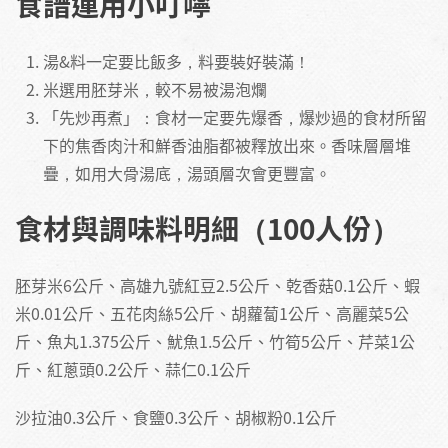
食譜運用小叮嚀
湯&料一定要比飯多，料要裝好裝滿！
米選用胚芽米，較不易被湯泡爛
「先炒再煮」：食材一定要先爆香，爆炒過的食材所留
下的焦香肉汁和鮮香油脂都被釋放出來。香味層層堆
疊，如用大骨湯底，湯頭層次會更豐富。
食材與調味料明細（100人份）
胚芽米6公斤、高雄九號紅豆2.5公斤、乾香菇0.1公斤、蝦
米0.01公斤、五花肉絲5公斤、胡蘿蔔1公斤、高麗菜5公
斤、魚丸1.375公斤、魷魚1.5公斤、竹筍5公斤、芹菜1公
斤、紅蔥頭0.2公斤、蒜仁0.1公斤
沙拉油0.3公斤、食鹽0.3公斤、胡椒粉0.1公斤