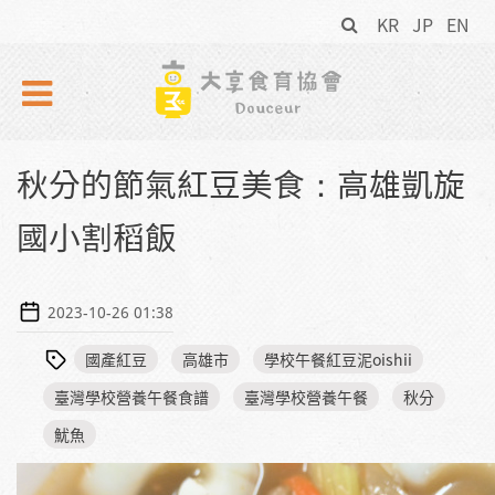
搜
Skip to navigation
移至主內容
KR
JP
EN
尋
表
單
秋分的節氣紅豆美食：高雄凱旋
國小割稻飯
2023-10-26 01:38
國產紅豆
高雄市
學校午餐紅豆泥oishii
臺灣學校營養午餐食譜
臺灣學校營養午餐
秋分
魷魚