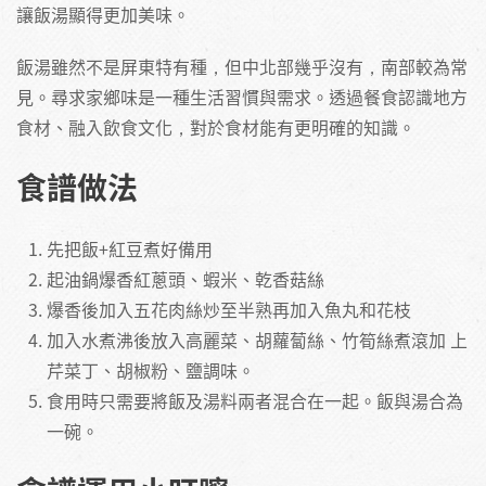
讓飯湯顯得更加美味。
飯湯雖然不是屏東特有種，但中北部幾乎沒有，南部較為常
見。尋求家鄉味是一種生活習慣與需求。透過餐食認識地方
食材、融入飲食文化，對於食材能有更明確的知識。
食譜做法
先把飯+紅豆煮好備用
起油鍋爆香紅蔥頭、蝦米、乾香菇絲
爆香後加入五花肉絲炒至半熟再加入魚丸和花枝
加入水煮沸後放入高麗菜、胡蘿蔔絲、竹筍絲煮滾加 上
芹菜丁、胡椒粉、鹽調味。
食用時只需要將飯及湯料兩者混合在一起。飯與湯合為
一碗。