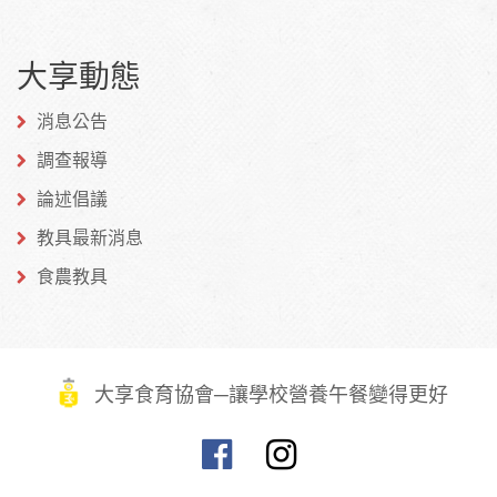
到
到
到微
大享動態
Facebook
Twitter
博
消息公告
調查報導
論述倡議
教具最新消息
食農教具
大享食育協會─讓學校營養午餐變得更好