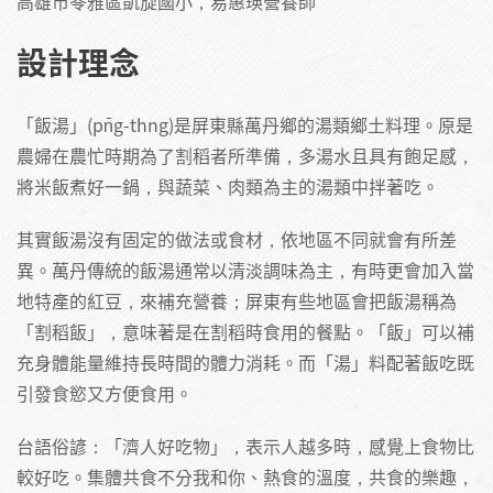
高雄市苓雅區凱旋國小，易惠瑛營養師
設計理念
「飯湯」(pn̄g-thng)是屏東縣萬丹鄉的湯類鄉土料理。原是
農婦在農忙時期為了割稻者所準備，多湯水且具有飽足感，
將米飯煮好一鍋，與蔬菜、肉類為主的湯類中拌著吃。
其實飯湯沒有固定的做法或食材，依地區不同就會有所差
異。萬丹傳統的飯湯通常以清淡調味為主，有時更會加入當
地特產的紅豆，來補充營養；屏東有些地區會把飯湯稱為
「割稻飯」，意味著是在割稻時食用的餐點。「飯」可以補
充身體能量維持長時間的體力消耗。而「湯」料配著飯吃既
引發食慾又方便食用。
台語俗諺：「濟人好吃物」，表示人越多時，感覺上食物比
較好吃。集體共食不分我和你、熱食的溫度，共食的樂趣，