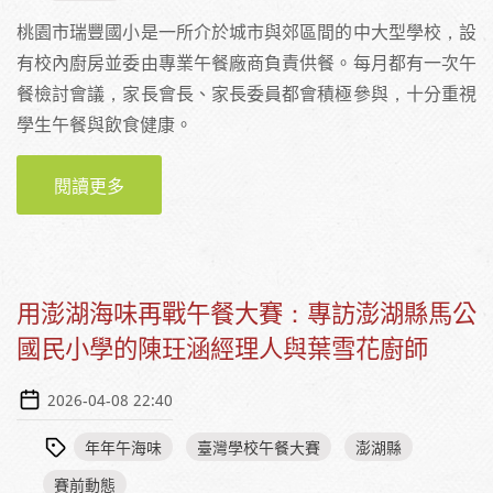
桃園市瑞豐國小是一所介於城市與郊區間的中大型學校，設
有校內廚房並委由專業午餐廠商負責供餐。每月都有一次午
餐檢討會議，家長會長、家長委員都會積極參與，十分重視
學生午餐與飲食健康。
閱讀更多
關於兼顧營養與家長的期待，做出孩子喜歡的
味道：專訪桃園市瑞豐國小謝簡玉卿廚師、劉
月秋廚師
用澎湖海味再戰午餐大賽：專訪澎湖縣馬公
國民小學的陳玨涵經理人與葉雪花廚師
2026-04-08 22:40
年年午海味
臺灣學校午餐大賽
澎湖縣
賽前動態