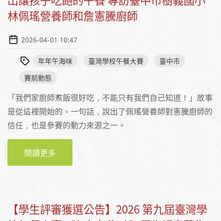
林佩瑤營養師和詹憲騰廚師
2026-04-01 10:47
年年午海味
臺灣學校午餐大賽
臺中市
賽前動態
「我們家廚師煮飯很好吃，不能只有我們自己知道！」故事
是從這裡開始的。一句話，說出了佩瑤營養師對憲騰廚師的
信任，也是參賽的動力來源之一。
閱讀更多
關於【賽前採訪】用平常心準備平常的菜色，
做出讓孩子吃飽的午餐 專訪臺中市樹義國小林
佩瑤營養師和詹憲騰廚師
【學生評審獲選公告】2026 第九屆臺灣學