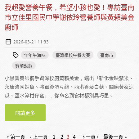
我超愛營養午餐，希望小孩也愛！專訪臺南
市立佳里國民中學謝依玲營養師與黃賴美金
廚師
2026-03-21 11:33
年年午海味
臺灣學校午餐大賽
臺南市
賽前動態
小黑營養師攜手資深校廚黃賴美金，端出「新化金映紫米、
永康漬國姓魚、將軍蔘蛋豆絲、西港香薐白菇、關廟黃鯗涼
瓜、鹽水淬柑仔蜜」，從命名到食材都別具巧思。
閱讀更多
關於我超愛營養午餐，希望小孩也愛！專訪臺
南市立佳里國民中學謝依玲營養師與黃賴美金
廚師
頁面
« 第一頁
‹ 上一頁
1
2
3
4
下一頁 ›
最後一頁 »