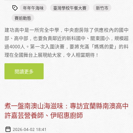
年年午海味
臺灣學校午餐大賽
新竹市
賽前動態
建功高中是一所完全中學，中央廚房除了供應校內的國中
部、高中部，也要負責鄰近的新科國中、關東國小，規模超
過4000人。第一次入圍決賽，要將充滿「媽媽的愛」的料
理在全國舞台上展現給大家，令人相當期待！
閱讀更多
關於畢業生最懷念的滋味：專訪新竹市建功高
中陳雅萍營養師、張富煊廚師
煮一盤南澳山海滋味：專訪宜蘭縣南澳高中
許嘉芸營養師、伊昭惠廚師
2026-04-02 18:41