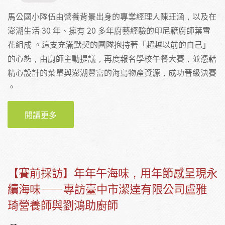
馬公國小隊伍由營養背景出身的專業經理人陳玨涵，以及在
澎湖生活 30 年、擁有 20 多年廚藝經驗的印尼籍廚師葉雪
花組成 。這支充滿默契的團隊抱持著「超越以前的自己」
的心態，由廚師主動提議，再度報名學校午餐大賽，並憑藉
精心設計的菜單與澎湖豐富的海島物產資源，成功晉級決賽
。
閱讀更多
關於用澎湖海味再戰午餐大賽：專訪澎湖縣馬
公國民小學的陳玨涵經理人與葉雪花廚師
【賽前採訪】年年午海味，用年節感呈現永
續海味——專訪臺中市潔達有限公司盧雅
琦營養師與劉鴻助廚師