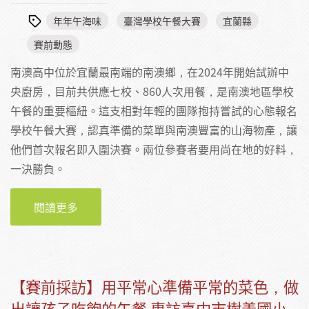
年年午海味
臺灣學校午餐大賽
宜蘭縣
賽前動態
南澳高中位於宜蘭最南端的南澳鄉，在2024年開始試辦中
央廚房，目前共供應七校、860人次用餐，是南澳地區學校
午餐的重要樞紐。這支相對年輕的團隊抱持嘗試的心態報名
學校午餐大賽，認真準備的菜單與南澳豐富的山海物產，讓
他們首次報名即入圍決賽。兩位參賽者要用尚在地的好料，
一決勝負。
閱讀更多
關於煮一盤南澳山海滋味：專訪宜蘭縣南澳高
中許嘉芸營養師、伊昭惠廚師
【賽前採訪】用平常心準備平常的菜色，做
出讓孩子吃飽的午餐 專訪臺中市樹義國小