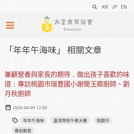
搜
Skip to navigation
移至主內容
KR
JP
EN
尋
表
單
「年年午海味」 相關文章
兼顧營養與家長的期待，做出孩子喜歡的味
道：專訪桃園市瑞豐國小謝簡玉卿廚師、劉
月秋廚師
2026-04-09 12:00
年年午海味
臺灣學校午餐大賽
桃園市
賽前動態