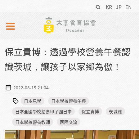
搜
Skip to navigation
移至主內容
KR
JP
EN
尋
表
單
保立貴博：透過學校營養午餐認
識茨城，讓孩子以家鄉為傲！
2022-08-15 21:04
日本見學
日本學校營養午餐
日本全國學校給食甲子園日本
保立貴博
茨城縣
日本學校營養教師
國際交流