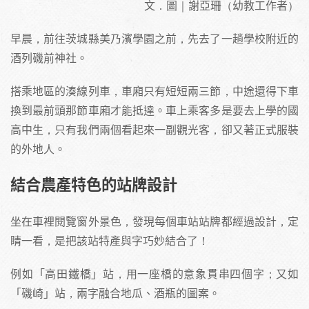
文．圖｜謝亞珊（幼教工作者）
早晨，前往茨城縣美乃濱學園之前，先去了一趟學校附近的
酒列磯前神社。
搭乘地區的湊線列車，車廂只有短短兩三節，中途還得下車
換到最前頭那節車廂才能抵達。車上乘客多是要去上學的國
高中生，只有我們兩個看起來一副觀光客，卻又著正式服裝
的外地人。
結合農產特色的站牌設計
坐在車裡閱覽窗外景色，發現每個車站站牌都經過設計，定
睛一看，是把該站特產與字巧妙結合了！
例如「高田鐵橋」站，用一座橋的意象貫串四個字；又如
「磯崎」站，兩字融合地瓜、酒瓶的圖案。