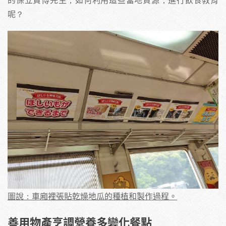
呢？
圖說：車廂裡張貼乾燥地瓜的種植和製作過程。
善用物產烹調營養多變化餐點