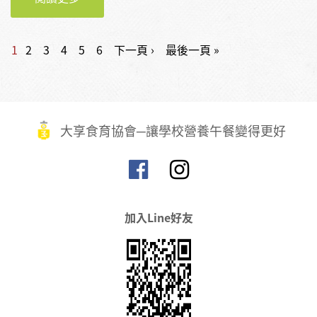
學_2022第五屆臺灣學校午餐大賽
頁面
1
2
3
4
5
6
下一頁 ›
最後一頁 »
大享食育協會─讓學校營養午餐變得更好
加入Line好友