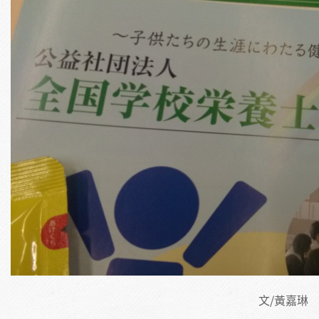
文/黃嘉琳