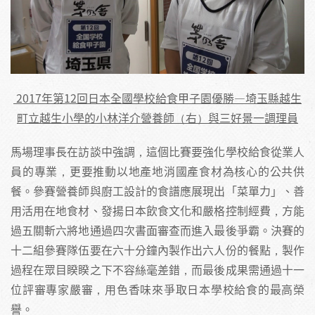
2017年第12回日本全國學校給食甲子園優勝—埼玉縣越生
町立越生小學的小林洋介營養師（右）與三好景一調理員
馬場理事長在訪談中強調，這個比賽要強化學校給食從業人
員的專業，更要推動以地產地消國產食材為核心的公共供
餐。參賽營養師與廚工設計的食譜應展現出「菜單力」、善
用活用在地食材、發揚日本飲食文化和嚴格控制經費，方能
過五關斬六將地通過四次書面審查而進入最後爭霸。決賽的
十二組參賽隊伍要在六十分鐘內製作出六人份的餐點，製作
過程在眾目睽睽之下不容絲毫差錯，而最後成果需通過十一
位評審專家嚴審，用色香味來爭取日本學校給食的最高榮
譽。