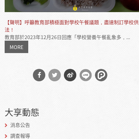
【聲明】呼籲教育部積極面對學校午餐議題，盡速制訂學校供
法！
教育部於2023年12月26日回應「學校營養午餐亂象多，...
MORE
分享
分享
分享
到
到
到微
大享動態
Facebook
Twitter
博
消息公告
調查報導