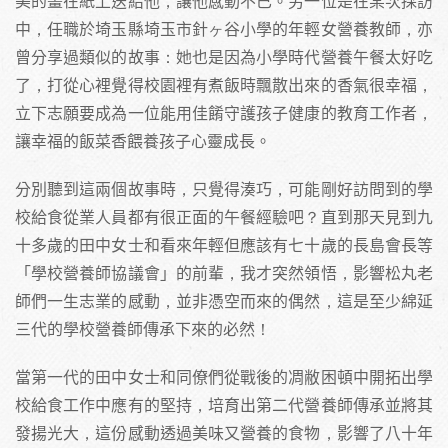
美的畫在紙上送給他，讓他感動不已。另一位是在某次採訪
中，任職於埼玉縣埼玉市針ヶ谷小學的年輕女營養教師，亦
曾分享過類似的故事：她也是因為小學時代營養午餐太好吃
了，打從心裡覺得校園裡有煮飯時飄散出來的香氣很幸福，
立下志願要成為一位能用佳餚守護孩子健康的教育工作者，
讓幸福的飯菜香餵養孩子心靈成長。
分別聽到這兩個故事時，只覺得湊巧，可能剛好訪問到的學
校給食從業人員都有很正面的午餐經驗吧？直到那天見到九
十多歲的田中女士和看來年輕但應該有七十歲的長島會長等
「學校營養師協議會」的前輩，我才突然領悟，影響松丸老
師們一生志業的感動，並非憑空而來的偶然，這是至少綿延
三代的學校營養師傳承下來的必然！
當第一代的田中女士和同僚們從戰後的凋敝困頓中開拓出學
校給食工作中應有的堅持，培育出第二代營養師傳承並將其
發揚光大，這份感動透過美味又營養的食物，影響了八十年