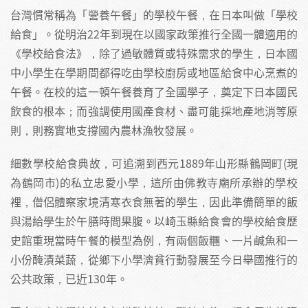
台灣慣常稱為「營養午餐」的學校午餐，在日本叫做「學校
給食」。從明治22年到現在以國家政策推行全國一體適用的
《學校給食法》，除了過敏體質或特殊需求的學生，日本國
中小學生在學期間都得吃由學校廚房或地區給食中心烹煮的
午餐。在校的這一頓午餐養育了全國學子，奠定下日本國民
飲食的根本；而強調使用國產食材、盡可能採地產地消等原
則，則務實地支撐國內農林漁牧發展。
細數學校給食典故，可追溯到西元1889年山形縣鶴岡町(現
為鶴岡市)的私立忠愛小學，這所由佛教寺廟所承辦的學校
裡，僧侶體察家境清寒衣食無著的學生，因此準備簡單的飯
與湯給學生於午膳時間果腹。以崎玉縣給食會的學校給食歷
史館重現當時午餐的模型為例，有兩個飯糰、一片鹹魚和一
小份醃漬菜蔬，從鄉下小學濟貧行動發展至今日舉國推行的
公共政策，已近130年。