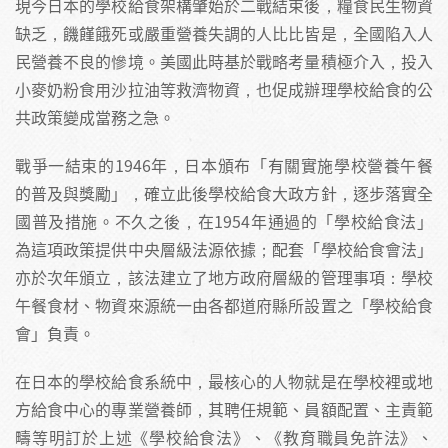
現今日本的學校給食架構肇始於二戰結束後，糧食民生物資
缺乏，饑饉餓死或嚴重營養失調的人比比皆是，全國陷入人
民營養不良的慘境。美國此時基於戰略考量積極介入，投入
小麥奶粉食用沙拉油等救濟物資，也促成辦理學校給食的公
共政策變成當務之急。
戰爭一結束的1946年，日本頒布「有關實施學校營養午餐
的普及與獎勵」，確立此後學校給食大政方針，逐步落實全
國普及措施。不久之後，在1954年通過的「學校給食法」
為這項政策提供中央層級法源依據；配套「學校給食會法」
亦於次年頒立，該法建立了地方政府層級的管理事項：學校
午餐食材、物資來源統一由各都道府縣所設置之「學校給食
會」負責。
在日本的學校給食系統中，最核心的人物就是在學校裡或地
方給食中心的專業營養師，其聘任規範、員額配置、主責範
疇等明訂於上述《學校給食法》、《教育職員免許法》、