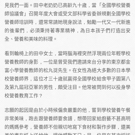
見我們一面。田中老奶奶已高齡九十歲，當「全國學校營養
師協議會」召開年度大會或受文部科學省委辦規劃全國學校
營養師培訓時，還常常請她現身說法，勉勵一代又一代新進
的後輩們，必須秉持著專業精神，為日本孩子們打造出安
全、營養和美味的料理。
看到輪椅上的田中女士，當時腦海裡突然浮現兩位年輕學校
營養教師的身影，一位是曾受我們邀請來台分享的東京都金
富小學營養教師的松丸奨先生。在女性為絕大多數的日本學
校營養師界，這位才三十歲就贏得全國學校給食甲子園第八
及第九屆冠亞軍的男性，頗受注目。他常被問到何以投身學
校營養教育工作？
志願的起因是由於小時候偏食嚴重的他，嘗到學校營養午餐
非常美味，跑去跟營養師要食譜，想帶回家給廚藝不甚高明
的媽媽參考，營養師不但親切地寫下食材和製作步驟，還美