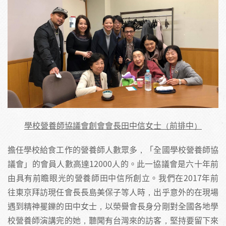
學校營養師協議會創會會長田中信女士（前排中）
擔任學校給食工作的營養師人數眾多，「全國學校營養師協
議會」的會員人數高達12000人的。此一協議會是六十年前
由具有前瞻眼光的營養師田中信所創立。我們在2017年前
往東京拜訪現任會長長島美保子等人時，出乎意外的在現場
遇到精神矍鑠的田中女士，以榮譽會長身分剛對全國各地學
校營養師演講完的她，聽聞有台灣來的訪客，堅持要留下來