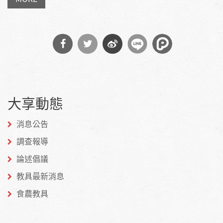
分享
分享
分享
到
到
到微
大享動態
Facebook
Twitter
博
消息公告
調查報導
論述倡議
教具最新消息
食農教具