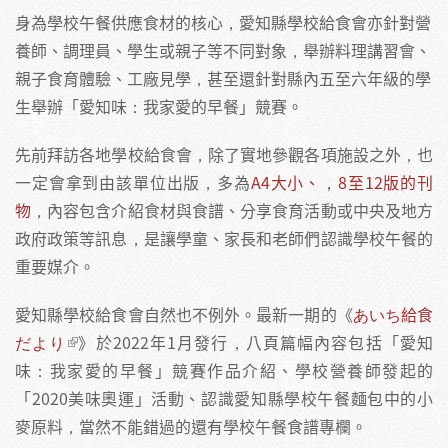
身為學校午餐供應食材的核心，愛知縣學校給食會亦針對營
養師、調理員、學生或親子等不同對象，舉辦料理講習會、
親子食育體驗、工廠見學，甚至還針對縣內五至六年級的學
生舉辦「愛知味：我家愛的早餐」競賽。
先前拜訪各地學校給食會，除了實地參觀各項施設之外，也
一定會拿到由該單位出版，多為
A4大小、，8至12版的刊
物
，內容包含介紹食材與食譜、分享食育活動或中央及地方
政府政策等訊息，是讓學童、家長和老師們認識學校午餐的
重要媒介。
愛知縣學校給食會自然也不例外。最新一期的《
あいち給食
だより
》於2022年1月發行，八頁篇幅內容包括「愛知
味：我家愛的早餐」競賽作品介紹、學校營養師發起的
「2020美味奧運」活動、認識愛知縣學校午餐麵包中的小
麥原料，當然不能錯過的還有學校午餐食譜專欄。