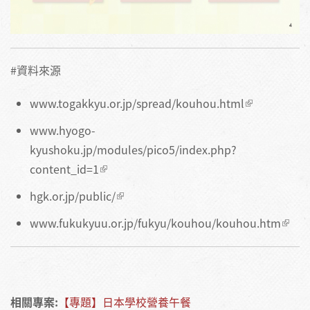
#資料來源
www.togakkyu.or.jp/spread/kouhou.html
www.hyogo-
kyushoku.jp/modules/pico5/index.php?
content_id=1
hgk.or.jp/public/
www.fukukyuu.or.jp/fukyu/kouhou/kouhou.htm
相關專案:
【專題】日本學校營養午餐