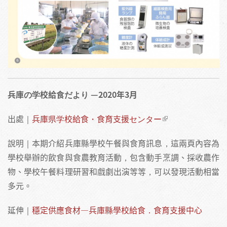
兵庫の学校給食だより​ ​—2020年3月
出處｜
兵庫県学校給食・食育支援センター
說明｜本期介紹兵庫縣學校午餐與食育訊息，這兩頁內容為
學校舉辦的飲食與食農教育活動，包含動手烹調、採收農作
物、學校午餐料理研習和戲劇出演等等，可以發現活動相當
多元。
延伸｜
穩定供應食材—兵庫縣學校給食．食育支援中心