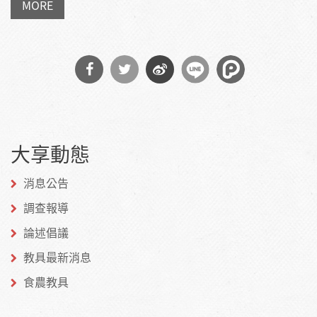
MORE
分享
分享
分享
到
到
到微
大享動態
Facebook
Twitter
博
消息公告
調查報導
論述倡議
教具最新消息
食農教具