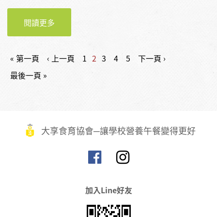
閱讀更多
【影片】鎮平國小｜2020第三屆臺灣學校午餐
大賽之料理實作EP2
頁面
« 第一頁
‹ 上一頁
1
2
3
4
5
下一頁 ›
最後一頁 »
大享食育協會─讓學校營養午餐變得更好
加入Line好友