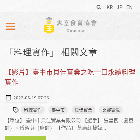
搜
Skip to navigation
移至主內容
KR
JP
EN
尋
表
單
「料理實作」 相關文章
【影片】臺中市貝佳實業之吃一口永續料理
實作
2022-05-19 07:26
料理實作
臺中市
貝佳實業
比賽實況
【單位】 臺中市貝佳實業有限公司 【選手】 張藍櫻（營養
師）、傅淑芬（廚師） 【作品】 芝麻紅藜飯...