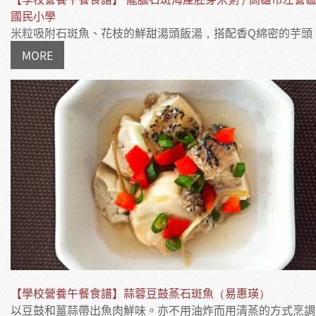
國民小學
米粒吸附石斑魚、花枝的鮮甜湯頭飯湯，搭配香Q綿密的芋頭，.
MORE
【學校營養午餐食譜】蒜蓉豆鼓蒸石斑魚（易惠瑛）
以豆鼓和薑蒜帶出魚肉鮮味。亦不用油炸而用清蒸的方式烹調，.