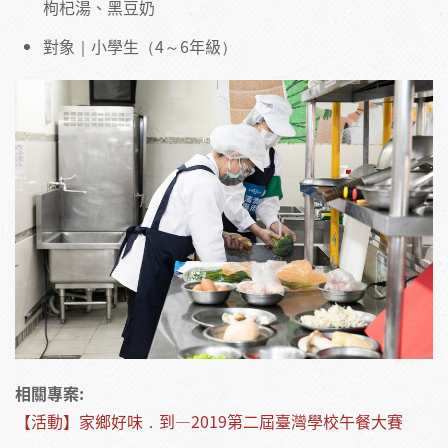
枸杞湯、黑豆奶
對象｜小學生（4～6年級）
相關專案:
【活動】家鄉好味．到—2019第二屆臺灣學校午餐大賽