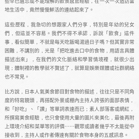
些早已遺忘或不能理解的飲食感官經驗，在一次一次造訪當
地生活中，竟然慢慢鮮活的連結起來了。
這些歷程，我急切的想跟家人們分享，特別是年幼的兒女
們，但這並不容易。我們不得不承認，訴說「飲食」這件
事，看似簡單，不就是每天吃飯喝湯過日子嗎？但其實非常
困難，不講別的，光是「把吃進去口中的食物，用語言具體
描述出來」，在我們的文化脈絡和學習情境裡，就很少出
現；體制裡的教學就不贅述了，就算是娛樂媒體或社群網絡
也不常見。
比方說，日本人氣美食節目對食物的描述，往往只是不同角
度的特寫鏡頭，再搭配外景或棚內主持人誇張的面部表情，
和「好吃」、「讚」等單詞表達而已；素人部落客或網紅，
所撰寫美食經驗，也只會使用大量的圖片來美化，最後再附
上環境介紹和菜單等的評價……觀眾或讀者幾乎不太能從中
接收到，主持人或作者傳達有關於食物本身的五感訊息。