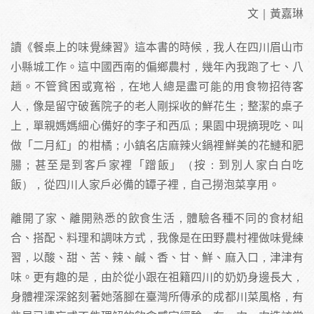
文｜黃嘉琳
讀《餐桌上的味覺練習》這本書的時候，我人在四川眉山市
小縣城工作。這中國西南的偏鄉農村，幾年內我跑了七、八
趟。不管貧困或寬裕，在地人總是盡可能的用食物招待客
人，像是留守破舊院子的老人剛採收的鮮花生；整潔的桌子
上，單親媽媽細心備好的李子和西瓜；果園中現摘現吃、叫
做「二月紅」的柑橘；小鎮名店麻辣火鍋裡鮮美的花鰱和肥
腸；甚至是到客戶家裡「蹭飯」（按：到別人家白白吃
飯），從四川人家戶必備的罈子裡，自己撈泡菜享用。
離開了家、離開熟悉的飲食生活，體驗各種不同的食材組
合、搭配、料理和調味方式，我像是在田野農村裡做味覺練
習，以酸、甜、苦、辣、鹹、香、甘、鮮、麻入口，津津有
味。更有趣的是，由於從小跟在祖籍四川的奶奶身邊長大，
身體裡深深銘刻著她落腳在臺灣所傳承的成都川菜風格，有