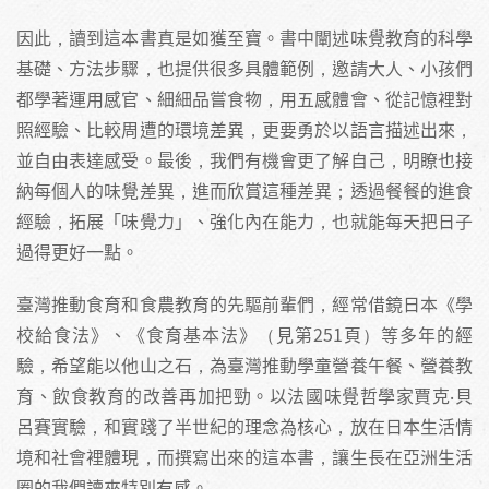
因此，讀到這本書真是如獲至寶。書中闡述味覺教育的科學
基礎、方法步驟，也提供很多具體範例，邀請大人、小孩們
都學著運用感官、細細品嘗食物，用五感體會、從記憶裡對
照經驗、比較周遭的環境差異，更要勇於以語言描述出來，
並自由表達感受。最後，我們有機會更了解自己，明瞭也接
納每個人的味覺差異，進而欣賞這種差異；透過餐餐的進食
經驗，拓展「味覺力」、強化內在能力，也就能每天把日子
過得更好一點。
臺灣推動食育和食農教育的先驅前輩們，經常借鏡日本《學
校給食法》、《食育基本法》（見第251頁）等多年的經
驗，希望能以他山之石，為臺灣推動學童營養午餐、營養教
育、飲食教育的改善再加把勁。以法國味覺哲學家賈克‧貝
呂賽實驗，和實踐了半世紀的理念為核心，放在日本生活情
境和社會裡體現，而撰寫出來的這本書，讓生長在亞洲生活
圈的我們讀來特別有感。