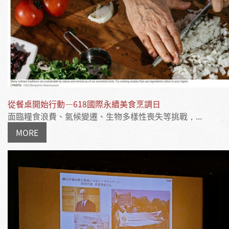
從餐桌開始行動—618國際永續美食烹調日
面臨糧食浪費、氣候變遷、生物多樣性喪失等挑戰，...
MORE