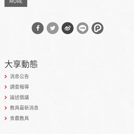
MORE
分享
分享
分享
到
到
到微
大享動態
Facebook
Twitter
博
消息公告
調查報導
論述倡議
教具最新消息
食農教具