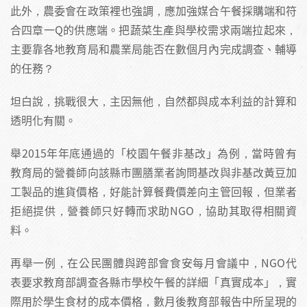
此外，農委會在政策裡也強調，應加強媒合午餐採購端和符
合四章一Q的供應端。把蔬菜生產與學校需求兩端拉起來，
主要靠各地教育局和農業局能否在數個月內完成調查、輔導
的任務？
坦白說，挑戰很大，主因無他，自然都與成本利益的計算和
透明化有關。
舉2015年年底通過的「校園午餐非基改」為例，當時曾有
教育局的營養師向該縣市團膳業者詢問基改與非基改黃豆加
工製品的進貨價格，好能計算餐費價差向主管回報，但業者
拒絕提供，營養師只好轉而求助NGO，協助其取得相關資
料。
再舉一例，在公民團體與跨部會食安每月會議中，NGO代
表要求教育部調查各縣市學校午餐的詳細「真實成本」，實
際用於學生食材的成本價格，數月後教育部報告中所呈現的