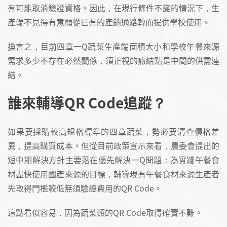
有可能取消驗證資格。因此，在現行條件不變的情況下，生
產端不見得有意願從已有的產銷通路轉而提供學校使用。
換言之，目前四章一Q蔬菜生產端面積大小和學校午餐來源
需求多少不存在必然關係，須正視的癥結點是中間的供需連
結。
誰來輔導QR Code追蹤？
如果要採購較高規格標準的四章蔬菜，勢必要清查價格差
異，提高購買成本。但從目前政策宣示來看，農委會提出的
短中期解決方針主要落在優先解決一Q問題：為實踐午餐食
材盡快使用國產來源的目標，輔導現有午餐食材來源生產者
先取得門檻較低無須驗證費用的QR Code。
這點看似容易，因為蔬菜類的QR Code取得確實不難。