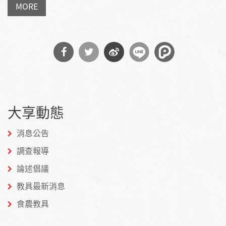
MORE
分享
分享
分享
到
到
到微
大享動態
Facebook
Twitter
博
消息公告
調查報導
論述倡議
教具最新消息
食農教具