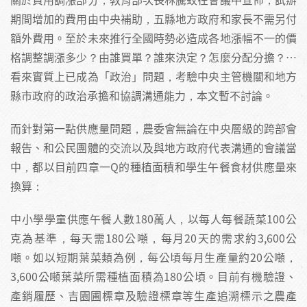
期間增加的費用由中央補助，五縣地方政府和家長不需另付
額外費用。至於未來推行全國時勢必造成各地漲幅不一的價
格調整調漲多少？由誰買單？誰來決定？怎麼分配分擔？…
看來實質上已成為「政治」問題，考驗中央主管機關和地方
縣市政府的政治承擔和協調溝通能力，本文暫不討論。
而針對第一點供應量問題，農委會無論在中央層級的跨部會
報告、和公民團體的交流以及與地方政府代表溝通的會議當
中，都以目前四章一Q的種植面積和學生午餐食材供應量來
換算：
中小學學童供應午餐人數180萬人，以每人每餐蔬菜100公
克為基準，每天需180公噸，每月20天的需求約3,600公
噸。如以短期葉菜類為例，每公頃每月生產量約20公噸，
3,600公噸葉菜所需種植面積為180公頃。目前有機驗證、
產銷履歷、吉園圃標章及驗證標章等生產追溯標示之農產