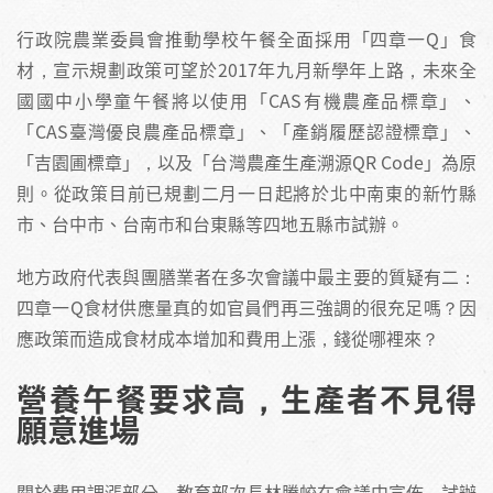
行政院農業委員會推動學校午餐全面採用「四章一Q」食
材，宣示規劃政策可望於2017年九月新學年上路，未來全
國國中小學童午餐將以使用「CAS有機農產品標章」、
「CAS臺灣優良農產品標章」、「產銷履歷認證標章」、
「吉園圃標章」，以及「台灣農產生產溯源QR Code」為原
則。從政策目前已規劃二月一日起將於北中南東的新竹縣
市、台中市、台南市和台東縣等四地五縣市試辦。
地方政府代表與團膳業者在多次會議中最主要的質疑有二：
四章一Q食材供應量真的如官員們再三強調的很充足嗎？因
應政策而造成食材成本增加和費用上漲，錢從哪裡來？
營養午餐要求高，生產者不見得
願意進場
關於費用調漲部分，教育部次長林騰蛟在會議中宣佈，試辦