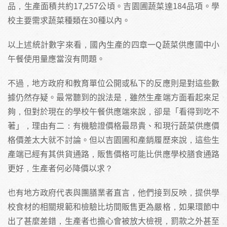
品，生產面積共約17,257公頃。吉園圃蔬菜達184品項。學
校主要需求蔬菜種類在30種以內。
以上述統計數字來看，國內生產的四章一Q蔬菜供應國中小
午餐使用量應當沒有問題。
不過，地方政府和教育單位公開或私下的反應則是對這些數
據仍然存疑。最常聽到的說法是，雖然生產端方面看起來足
夠，但對於現在的學校午餐供應端來說，卻是「看得到吃不
著」，理由有二：有機驗證價格最昂貴、和現行蔬菜供應價
格價差太大就不討論。但以吉園圃和產銷履歷來說，這些生
產端已經有其供貨通路，販售價格可能比供應學校膳食通路
更好，生產者何必降價以求？
也有地方政府代表與團膳業者直言，他們接到反映，提供學
校食材的相關規範和檢驗比坊間販售更為嚴格，如果環節中
出了甚麼差錯，生產者也擔心會被放大檢視，罰款之外甚至