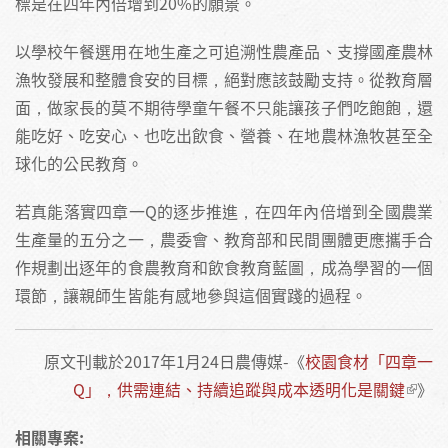
標是在四年內倍增到20%的願景。
以學校午餐選用在地生產之可追溯性農產品、支撐國產農林
漁牧發展和整體食安的目標，絕對應該鼓勵支持。從教育層
面，做家長的莫不期待學童午餐不只能讓孩子們吃飽飽，還
能吃好、吃安心、也吃出飲食、營養、在地農林漁牧甚至全
球化的公民教育。
若真能落實四章一Q的逐步推進，在四年內倍增到全國農業
生產量的五分之一，農委會、教育部和民間團體更應攜手合
作規劃出逐年的食農教育和飲食教育藍圖，成為學習的一個
環節，讓親師生皆能有感地參與這個實踐的過程。
原文刊載於2017年1月24日農傳媒-《
校園食材「四章一
Q」，供需連結、持續追蹤與成本透明化是關鍵
》
相關專案: