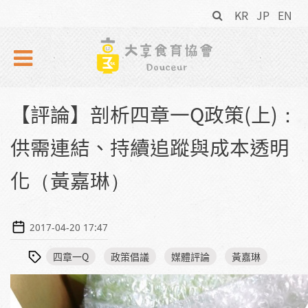
搜
Skip to navigation
移至主內容
KR
JP
EN
尋
表
單
【評論】剖析四章一Q政策(上)：
供需連結、持續追蹤與成本透明
化（黃嘉琳）
2017-04-20 17:47
四章一Q
政策倡議
媒體評論
黃嘉琳