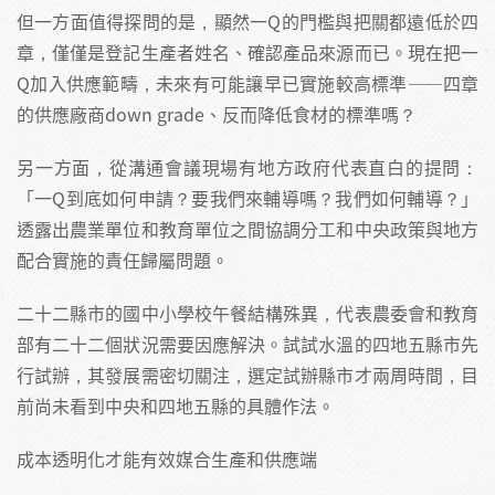
但一方面值得探問的是，顯然一Q的門檻與把關都遠低於四
章，僅僅是登記生產者姓名、確認產品來源而已。現在把一
Q加入供應範疇，未來有可能讓早已實施較高標準——四章
的供應廠商down grade、反而降低食材的標準嗎？
另一方面，從溝通會議現場有地方政府代表直白的提問：
「一Q到底如何申請？要我們來輔導嗎？我們如何輔導？」
透露出農業單位和教育單位之間協調分工和中央政策與地方
配合實施的責任歸屬問題。
二十二縣市的國中小學校午餐結構殊異，代表農委會和教育
部有二十二個狀況需要因應解決。試試水溫的四地五縣市先
行試辦，其發展需密切關注，選定試辦縣市才兩周時間，目
前尚未看到中央和四地五縣的具體作法。
成本透明化才能有效媒合生產和供應端