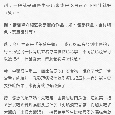
刺，一般就是請醫生夾出來或是吃白飯吞下去肚就好
（笑）。
問：請簡單介紹這次參賽的作品，如：發想概念、食材特
色、菜單設計等。
蕭
：今年主題是「午蔬午營」，我即以諧音想到中醫的五
行。這從另一個角度來看亦是食物色彩學，不同顏色蔬果可
以獲取不一樣營養素，傳遞營養均衡概念。
林
：中醫很注重二十四節氣要吃什麼食物，說穿了就是「食
當季」的精神。我發現透過節氣引導比起單純一直告誡大家
要多吃蔬果，來得有效也有趣多了。
蕭
：發想的順序嗎？先確定「金黃層層南瓜蛋」這道菜，接
著是以韓國料理為概念設計的「火焰泡菜豆腐」與加入韓式
大醬的「土根大醬湯」，接著使用學生比較喜愛的深綠色菠