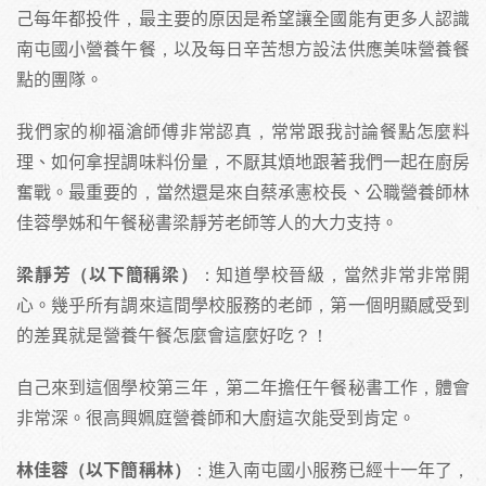
己每年都投件，最主要的原因是希望讓全國能有更多人認識
南屯國小營養午餐，以及每日辛苦想方設法供應美味營養餐
點的團隊。
我們家的柳福滄師傅非常認真，常常跟我討論餐點怎麼料
理、如何拿捏調味料份量，不厭其煩地跟著我們一起在廚房
奮戰。最重要的，當然還是來自蔡承憲校長、公職營養師林
佳蓉學姊和午餐秘書梁靜芳老師等人的大力支持。
梁靜芳（以下簡稱梁）
：知道學校晉級，當然非常非常開
心。幾乎所有調來這間學校服務的老師，第一個明顯感受到
的差異就是營養午餐怎麼會這麼好吃？！
自己來到這個學校第三年，第二年擔任午餐秘書工作，體會
非常深。很高興姵庭營養師和大廚這次能受到肯定。
林佳蓉（以下簡稱林）
：進入南屯國小服務已經十一年了，