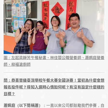
圖：左起梁靜芳午餐秘書、林佳蓉公職營養師、蕭姵庭營養
師、柳福滄廚師
問：恭喜晉級臺灣學校午餐大賽全國決賽！當初為什麼會想
報名投件呢？得知入選時心情如何呢？有沒有設定什麼樣的
目標？
蕭姵庭（以下簡稱蕭）
：一直以來公司都鼓勵我們參賽，自