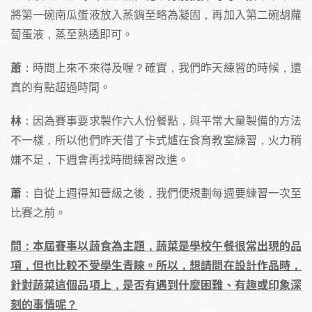
將第一碗南瓜蛋液放入蒸鍋至略為凝固，再加入第二碗胡蘿
蔔蛋液，蒸至熟透即可。
蕭
：時間上來不來得及喔？確實，我們昨天練習的時候，還
真的有點超過時間。
林
：因為賽事要求製作六人份餐點，與平常大量製備的方法
不一樣，所以他們昨天借了卡式爐在食育教室練習，火力稍
嫌不足，下週會再找時間練習改進。
蕭
：自從上週得知晉級之後，我們便規劃每週要練習一次至
比賽之前。
問：本屆賽事以蔬食為主題，蔬菜是學校午餐很常出現的品
項，但也比較不受學生青睞。所以，想請問在設計作品時，
針對蔬菜這個品項上，是否有遇到什麼困難、有趣或印象深
刻的事情呢？