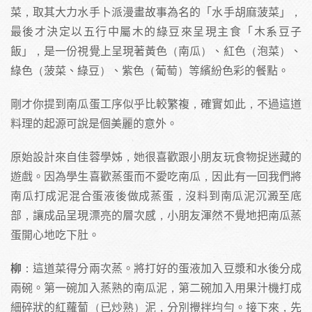
菜，取其大力水手卜派漫畫故事為名的「水手胡麻菠菜」，
最後才決定以五行中屬木的綠豆來呈現主食「木系豆子
飯」，是一份視覺上呈現著黃色（南瓜）、紅色（泡菜）、
綠色（菠菜、綠豆）、紫色（葡萄）等繽紛色彩的餐點。
剛才你提到南瓜蛋工序似乎比較繁複，確實如此，不過這道
料理的起源可說是個美麗的意外。
原始設計來自佳蓉學姊，她很喜歡跟小朋友玩食物捉迷藏的
遊戲。因為學生喜歡蒸蛋而不愛吃南瓜，因此有一回我們將
南瓜打成泥混合蛋液後做成蒸蛋，沒料到南瓜泥沉澱至底
部，讓成品呈現漂亮的層次感，小朋友渾然不覺地把南瓜蒸
蛋開心地吃下肚。
柳
：這道菜得分兩次蒸。將打好的蛋液加入豆漿和水後分成
兩碗。第一碗加入蒸熟的南瓜泥，第二碗加入用果汁機打成
細碎狀的紅蘿蔔（已炒熟）泥，分別攪拌均勻。接下來，先