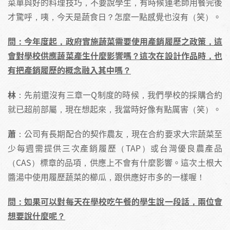
菜單與好的料理技巧，不要說學生，有時候連老師用餐完後
才驚呼，咦，今天是蔬食日？怎麼一點感覺也沒有（笑）。
問：今年度起，政府實施蔬菜需要使用產銷履歷之政策，這
會對學校供應蔬菜產生什麼影響嗎？這次在設計作品時，也
有把產銷履歷的概念融入其中嗎？
林
：先前還沒有三章一Q制度的時候，我們學校的採購合約
就已超前部屬，現在想起來，我當時好像有點厲害（笑）。
蕭
：公司有長期配合的契作農友，現在合約要求大宗蔬菜至
少每週需提供三次產銷履歷（TAP）或台灣優良農產品
（CAS）標章的品項，供應上不會有什麼影響。這次土根大
醬湯中使用履歷蔬菜的櫛瓜，跟供應好市多的一樣喔！
問：如果可以對每天在學校吃午餐的學生說一段話，兩位會
想要說什麼呢？