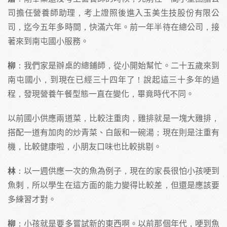
司擔任營養師助理，考上證照後進入玉美生技股份有限公
司，迄今五年多時間，快滿六年。前一年半待在總公司，接
著來到南屯國小服務。
柳
：我們家是辦桌的總鋪師，從小開始幫忙。二十五歲來到
南屯國小，到現在已經三十四年了！說起這三十多年的過
程，發現營養午餐型態一直在變化，畢竟時代不同。
以前國小供應兩道菜，比較注重肉，雞排就是一塊大雞排，
搭配一道有加肉的炒青菜、白飯和一碗湯；現在則是注重有
機，比較健康啦，小朋友口味也比較挑剔。
林
：以一週供應一次的魚為例子，現在的家長很怕小孩哽到
魚刺，所以學生在這方面的能力變得比較差，但還是應該要
多練習才對。
柳
：小孩就是要多嘗試新的東西啊。以前那個年代，哽到魚