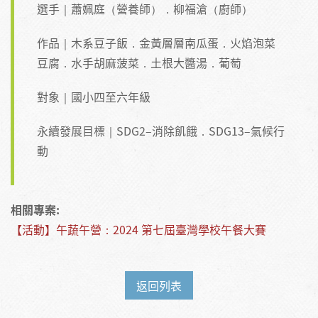
選手｜蕭姵庭（營養師）．柳福滄（廚師）
作品｜木系豆子飯．金黃層層南瓜蛋．火焰泡菜
豆腐．水手胡麻菠菜．土根大醬湯．葡萄
對象｜國小四至六年級
永續發展目標｜SDG2–消除飢餓．SDG13–氣候行
動
相關專案:
【活動】午蔬午營：2024 第七屆臺灣學校午餐大賽
返回列表