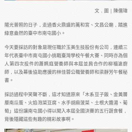
文．圖｜陳儒瑋
陽光普照的日子，走過香火鼎盛的萬和宮、文昌公廟，踏進
綠意盎然的臺中市南屯國小。
今天要採訪的對象是現任職於玉美生技股份有公司，連續三
年代表臺中市南屯國小挑戰臺灣學校午餐大賽、同時亦為個
人第四次投件的蕭姵庭營養師與本屆並肩合作的柳福滄廚
師，以及幕後協助應援的林佳蓉公職營養師和梁靜芳午餐秘
書。
採訪過程中笑聲不斷，這才知道原來「木系豆子飯、金黃層
層南瓜蛋、火焰泡菜豆腐、水手胡麻菠菜、土根大醬湯、葡
萄」這份讓南屯國小得以闖入本屆全國決賽的五行蔬食餐，
背後隱藏這些有趣的精彩故事啊。