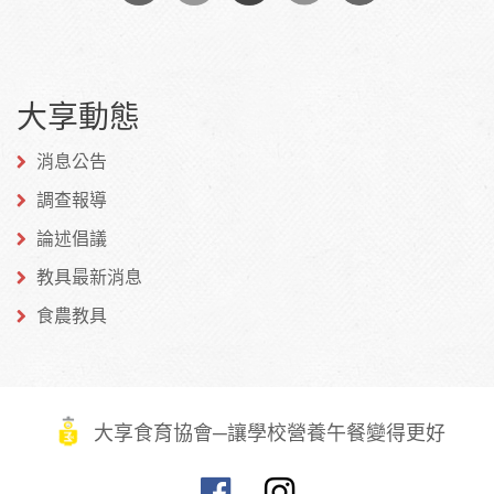
分享
分享
分享
到
到
到微
大享動態
Facebook
Twitter
博
消息公告
調查報導
論述倡議
教具最新消息
食農教具
大享食育協會─讓學校營養午餐變得更好