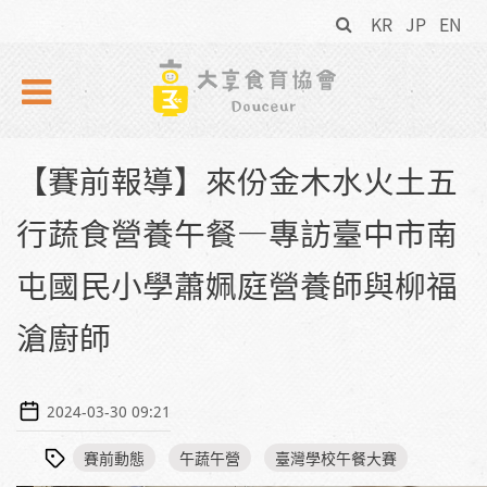
搜
Skip to navigation
移至主內容
KR
JP
EN
尋
表
單
【賽前報導】來份金木水火土五
行蔬食營養午餐—專訪臺中市南
屯國民小學蕭姵庭營養師與柳福
滄廚師
2024-03-30 09:21
賽前動態
午蔬午營
臺灣學校午餐大賽