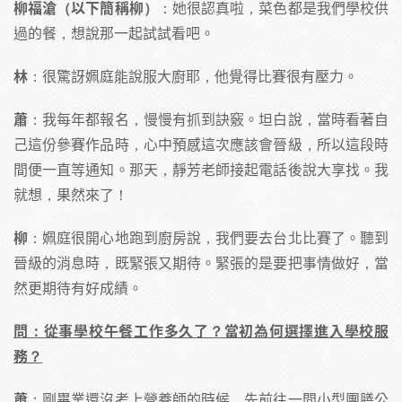
柳福滄（以下簡稱柳）
：她很認真啦，菜色都是我們學校供
過的餐，想說那一起試試看吧。
林
：很驚訝姵庭能說服大廚耶，他覺得比賽很有壓力。
蕭
：我每年都報名，慢慢有抓到訣竅。坦白說，當時看著自
己這份參賽作品時，心中預感這次應該會晉級，所以這段時
間便一直等通知。那天，靜芳老師接起電話後說大享找。我
就想，果然來了！
柳
：姵庭很開心地跑到廚房說，我們要去台北比賽了。聽到
晉級的消息時，既緊張又期待。緊張的是要把事情做好，當
然更期待有好成績。
問：從事學校午餐工作多久了？當初為何選擇進入學校服
務？
蕭
：剛畢業還沒考上營養師的時候，先前往一間小型團膳公