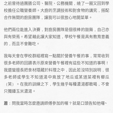
之前曾待過團膳公司、醫院、公務機關，繞了一圈又回到學
校擔任公職營養師。大廚的烹調技術和對食物的講究，搭配
合作無間的廚房團隊，讓我可以很放心地開菜單。
他們兩位能進入決賽，對廚房團隊是個很棒的鼓舞，自己亦
與有榮焉。希望藉此讓大家知道，學校午餐是具有教育意義
的，而且不會難吃。
我每天會在學校群組裡寫一點關於營養午餐的事，常常收到
很多老師的回饋表示原來營養午餐裡有這些不知道的事啊！
我還蠻擅長把食材隱藏於料理之中，因此若沒特別說明，很
多老師或學生不知道湯中竟放了地瓜或某道菜裡有櫛瓜
（笑）。在我的訓練之下，學生幾乎每種濃湯都敢喝，不會
只獨鍾玉米濃湯。
蕭
：問我當時怎麼邀請師傅參加的喔？就是口頭告知他囉~