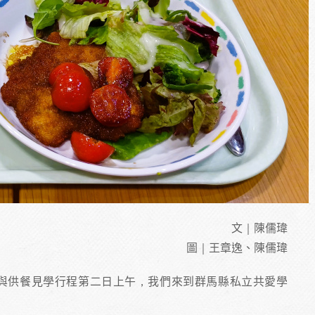
文｜陳儒瑋
圖｜王章逸、陳儒瑋
交換與供餐見學行程第二日上午，我們來到群馬縣私立共愛學