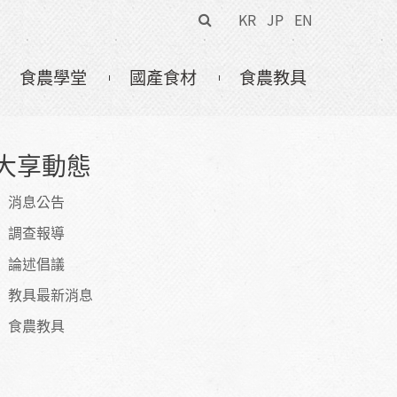
搜
KR
JP
EN
尋
表
食農學堂
國產食材
食農教具
單
大享動態
消息公告
調查報導
論述倡議
教具最新消息
食農教具