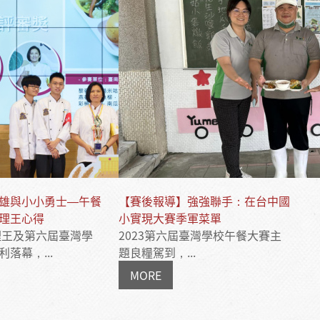
雄與小小勇士―午餐
【賽後報導】強強聯手：在台中國
理王心得
小實現大賽季軍菜單
料理王及第六屆臺灣學
2023第六屆臺灣學校午餐大賽主
落幕，...
題良糧駕到，...
MORE