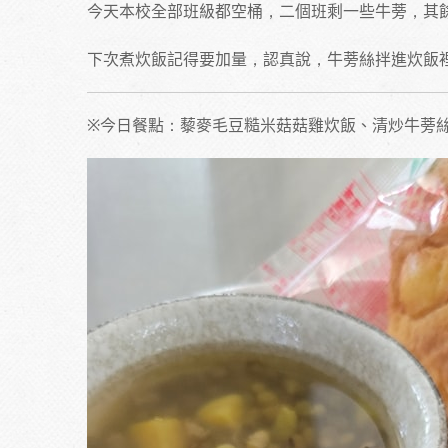
今天本校全部班級都空桶，二個班剩一些牛蒡，其
下次煮炊飯記得要加量，認真說，牛蒡絲拌進炊飯
※今日餐點：藜麥毛豆糙米菇菇雞炊飯、清炒牛蒡絲、