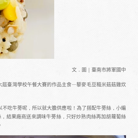
文．圖｜臺南市將軍國中
級第六屆臺灣學校午餐大賽的作品主食—藜麥毛豆糙米菇菇雞炊
以不吃牛蒡呢，所以就大膽供應啦！為了搭配牛蒡絲，小編
絲，結果廠商送來調味牛蒡絲，只好炒熟肉絲再加胡蘿蔔絲
。