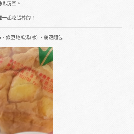
餘也清空。
裡一起吃超棒的！
綠豆地瓜湯(冰) 、菠蘿麵包