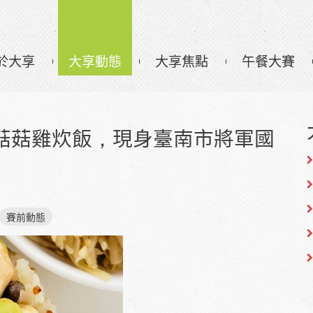
於大享
大享動態
大享焦點
午餐大賽
菇菇雞炊飯，現身臺南市將軍國
賽前動態