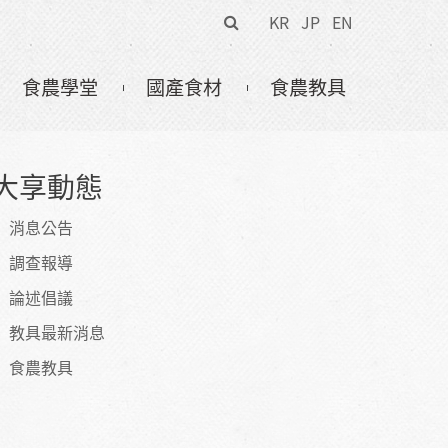
搜
KR
JP
EN
尋
表
食農學堂
國產食材
食農教具
單
大享動態
消息公告
調查報導
論述倡議
教具最新消息
食農教具