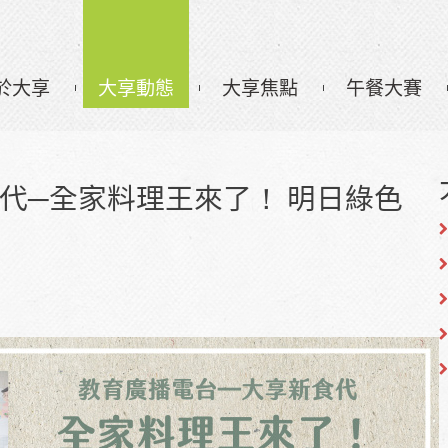
於大享
大享動態
大享焦點
午餐大賽
新食代─全家料理王來了！ 明日綠色