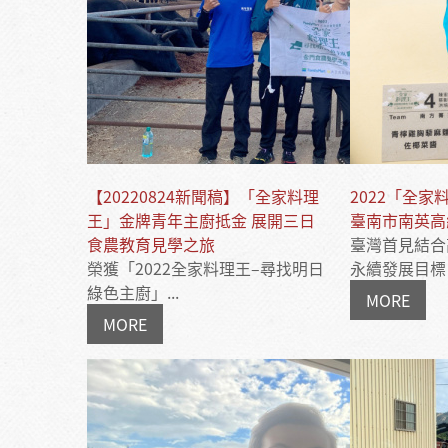
【20220824新聞稿】「全家料理
2022「全
王」金牌青年主廚抵金 展開三日
臺南市南英高
食農教育見學之旅
臺灣首見結合
榮獲「2022全家料理王–尋找明日
永續發展目標（
綠色主廚」...
MORE
MORE