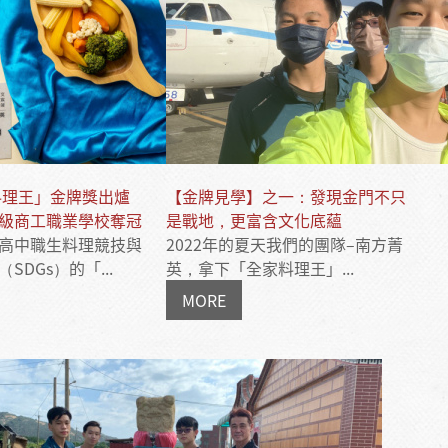
家料理王」金牌獎出爐
【金牌見學】之一：發現金門不只
級商工職業學校奪冠
是戰地，更富含文化底蘊
高中職生料理競技與
2022年的夏天我們的團隊–南方菁
SDGs）的「...
英，拿下「全家料理王」...
MORE