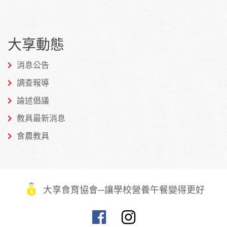
分享
分享
分享
到
到
到微
大享動態
Facebook
Twitter
博
消息公告
調查報導
論述倡議
教具最新消息
食農教具
大享食育協會─讓學校營養午餐變得更好