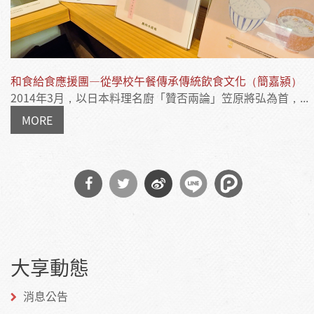
和食給食應援團—從學校午餐傳承傳統飲食文化（簡嘉潁）
2014年3月，以日本料理名廚「贊否兩論」笠原將弘為首，...
MORE
分享
分享
分享
到
到
到微
大享動態
Facebook
Twitter
博
消息公告