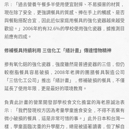
示：「過去營養午餐多半使用便宜耐摔、不易損害的材質，
現在除了安全，更強調餐具的質感、捧在手上的觸感、是否
與餐點搭配合宜，因此近似家庭用餐具的強化瓷器越來越受
歡迎。」2006年約有32.6%的學校使用強化瓷器，據推測目
前應有四成。
修補餐具持續利用 三信化工「繕計畫」傳達惜物精神
摻有氧化鋁的強化瓷器，強度雖然是普通瓷器的三倍，但仍
較樹脂餐具容易破損，2008年老牌的團膳餐具製造公司
「三信化工公司」推出「繕計畫」，修補破損的餐具，不僅
延長了使用年限，更是最好的環境教育。
負責此計畫的營業開發部學校食文化擔當的海老原誠治表
示：「我們發現校方因為考量學童進食安全，不得不丟棄有
微小破損的餐具，這是非常可惜的事。」此外日本和台灣一
樣，學童面臨沈重的升學壓力，總是被逼著讀書，但了解自