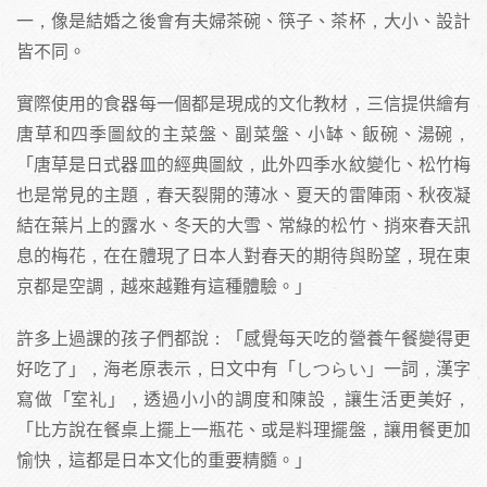
一，像是結婚之後會有夫婦茶碗、筷子、茶杯，大小、設計
皆不同。
實際使用的食器每一個都是現成的文化教材，三信提供繪有
唐草和四季圖紋的主菜盤、副菜盤、小缽、飯碗、湯碗，
「唐草是日式器皿的經典圖紋，此外四季水紋變化、松竹梅
也是常見的主題，春天裂開的薄冰、夏天的雷陣雨、秋夜凝
結在葉片上的露水、冬天的大雪、常綠的松竹、捎來春天訊
息的梅花，在在體現了日本人對春天的期待與盼望，現在東
京都是空調，越來越難有這種體驗。」
許多上過課的孩子們都說：「感覺每天吃的營養午餐變得更
好吃了」，海老原表示，日文中有「しつらい」一詞，漢字
寫做「室礼」，透過小小的調度和陳設，讓生活更美好，
「比方說在餐桌上擺上一瓶花、或是料理擺盤，讓用餐更加
愉快，這都是日本文化的重要精髓。」