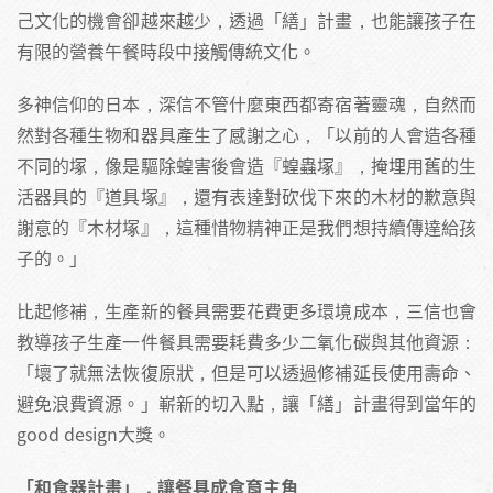
己文化的機會卻越來越少，透過「繕」計畫，也能讓孩子在
有限的營養午餐時段中接觸傳統文化。
多神信仰的日本，深信不管什麼東西都寄宿著靈魂，自然而
然對各種生物和器具產生了感謝之心，「以前的人會造各種
不同的塚，像是驅除蝗害後會造『蝗蟲塚』，掩埋用舊的生
活器具的『道具塚』，還有表達對砍伐下來的木材的歉意與
謝意的『木材塚』，這種惜物精神正是我們想持續傳達給孩
子的。」
比起修補，生產新的餐具需要花費更多環境成本，三信也會
教導孩子生產一件餐具需要耗費多少二氧化碳與其他資源：
「壞了就無法恢復原狀，但是可以透過修補延長使用壽命、
避免浪費資源。」嶄新的切入點，讓「繕」計畫得到當年的
good design大獎。
「和食器計畫」，讓餐具成食育主角