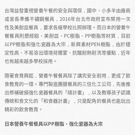
台灣益發重視營養午餐的安全與環保，國中、小多半由廠商
或家長準備不鏽鋼餐具，2016年台北市政府宣布禁用一次
性及美耐皿餐具，要求各級學校比照辦理。而日本的營養午
餐餐具則歷經鋁、美耐皿、PC樹脂、PP樹脂等材質，目前
以PP樹脂和強化瓷器為大宗，新興素材PEN樹脂，由於穩
定性高、不易溶出環境荷爾蒙、抗酸耐熱耐洗等優點，近年
也有越來越多學校採用。
隨著食育興起，營養午餐餐具除了講究安全耐用，更成了飲
食教育的一環。專門製造團膳餐具的三信化工公司，先後推
出修補破損強化瓷器餐具的「繕計畫」，以及教導孩子認識
傳統和食文化的「和食器計畫」，只是配角的餐具也能玩出
精彩的飲食教育。
日本營養午餐餐具以PP樹脂、強化瓷器為大宗