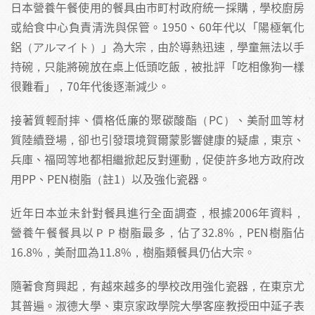
日本營養午餐使用的餐具由市町村政府統一採購，學校廚房
或給食中心負責清洗與保管。1950、60年代以「陽極氧化
鋁（アルマイト）」為大宗，由於導熱迅速，學童無法以手
持碗，只能將碗放在桌上低頭吃飯，被批評「吃相像狗一樣
很難看」，70年代後逐漸減少。
接著質輕耐摔、價格低廉的聚碳酸酯（PC）、美耐皿等材
質陸續登場，卻也引發環境賀爾蒙影響健康的疑慮，東京、
兵庫、福岡等地都相繼掀起反對運動，促使許多地方政府改
用PP、PEN樹脂（註1）以及強化瓷器。
近年日本並未針對餐具進行全面調查，根據2006年資料，
營養午餐餐具以ＰＰ樹脂最多，佔了32.8%，PEN樹脂佔
16.8%，美耐皿為11.8%，樹脂類餐具仍佔大宗。
隨著食育興起，有越來越多的學校改用強化瓷器，在東京尤
其普遍。淑德大學、東京家政學院大學客座教授田中延子表