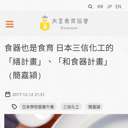
搜
Skip to navigation
移至主內容
KR
JP
EN
尋
表
單
食器也是食育 日本三信化工的
「繕計畫」、「和食器計畫」
（簡嘉潁）
2017-12-12 21:31
日本學校營養午餐
三信化工
簡嘉潁