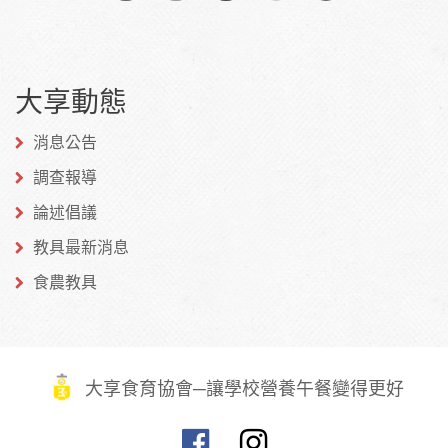
分享
分享
分享
到
到
到微
大享動態
Facebook
Twitter
博
消息公告
調查報導
論述倡議
教具最新消息
食農教具
大享食育協會─讓學校營養午餐變得更好