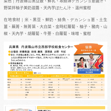
菜色｜丹波篠山黑豆飯、鮮乳、寒鰆淋デカンショ蔥醬汁、
野菜拌柚子美奶滋醬、天內芋ぼたん汁、溫州蜜柑
在地食材｜米、黑豆、鮮奶、鰆魚、デカンショ蔥、土生
薑、蕪菁、無菁葉、大白菜、金時紅蘿蔔、柚子、豬肉、山
椒、天內芋、胡蘿蔔、牛蒡、白蘿蔔、味噌、蜜柑