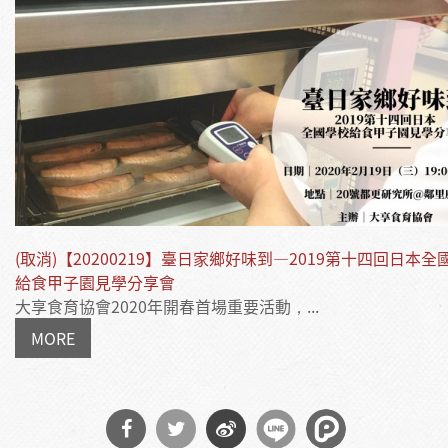
(取消)【20200219】臺日家鄉好味到—2019第十四回日本全
給食甲子園見學分享會
大享食育協會2020年開春首場重要活動，...
MORE