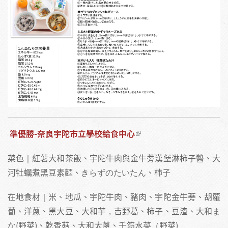
準優勝-奈良宇陀市立學校給食中心
菜色｜紅薯大和茶飯、宇陀牛肉與金牛蒡漢堡淋柿子醬、大
河牡蠣煮黑豆素麵、きらずのたいたん、柿子
在地食材｜米、地瓜、宇陀牛肉、豬肉、宇陀金牛蒡、胡蘿
蔔、洋蔥、黑大豆、大和芋，吉野葛、柿子、豆渣、大和ま
な(野菜)、乾香菇、大和太蔥、千筋水菜（野菜)