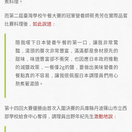
煮料理。
而第二屆臺灣學校午餐大賽的冠軍營養師蔡秀芳在實際品嘗
比賽料理後，
如此說道
：
隨我嚐下日本營養午餐的第一口，讓我非常驚
豔，湯頭的層次非常豐富，滿滿都是食材原先的
甜味，味道豐富卻不衝突，也因應日本政府推動
的減鹽政策，一餐僅2g的鹽，要做出美味營養的
餐點真的不容易，讓我很佩服日本調理員們用心
熬煮著湯頭。
第十四回大賽優勝由首次入圍決賽的兵庫縣丹波篠山市立西
部學校給食中心奪得，調理員出野年紀先生
激動地說
：