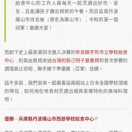
給食中心的工作人員每天一起烹調出好吃、安
全，且能讓孩子露出微笑的午餐。而且這是丹波
篠山市改名後（原名為篠山市），令和的第一個
冠軍！謝謝大家！
而創下史上最高第四次進入決賽的
奈良縣宇陀市立學校給食
中心
，則是由曾經來過
台灣的辰己明子營養師
和首次參賽的
調理員辻忠昭，聯手摘下準優勝（亞軍）佳績。
話不多說，我們就來一起看看這兩組站上日本全國學校頂端
的隊伍，如何用在地食材烹調出極具家鄉特色的美味料理
吧！
優勝—兵庫縣丹波篠山市西部學校給食中心