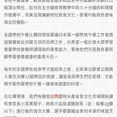
學校午餐盛事，觀賞晉級全國學校給食甲子園最終決賽的12
組頂尖隊伍，如何在五分鐘食育教學中與六十分鐘的料理實
作競賽中，完美呈現兼顧地在飲食文化、營養均衡與色香味
俱足的餐點。
全國學校午餐比賽除懷抱著讓日本第一線學校午餐工作者透
過競賽彼此切磋交流的目標之外，也希望一般社會大眾學習
尊重學校營養師調理員的專業能力，畢竟他們可是肩負著照
顧學童營養健康的重責大任。
每年的全國學校給食甲子園結束之後，主辦單位都會公開闖
入東京決賽12組隊伍的食譜，讓家長與學生們在家裡，也能
親手製作跟學校午餐一樣美味健康的料理。
在比賽現場，我們有機會
訪問
農林水產省食文化市場開拓課
和食室長小宮惠理子，她表示這是減鹽政策（註：每餐2g鹽
以下）施行後的首次大賽，選手都要藉由食材本身的味道烹