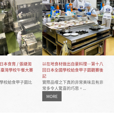
本食育 / 張緁洳
以在地食材做出自豪料理—第十八
四屆臺灣學校午餐大賽
回日本全國學校給食甲子園觀賽後
記
學校給食甲子園比
實際品嚐之下真的非常美味且有非
常多令人驚喜的巧思。...
MORE