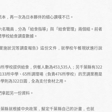
紙本，再一次為日本夥伴的細心讚嘆不已。
六名職員，分為「給食指導」與「給食管理」兩個組。前者
整學校給食調查數據。
實施狀況等調查報告》這份文件，就學校午餐現狀進行說
3所學校提供給食，供餐人數為453,535人；另千葉縣有322
133所中學、65所調理場（負責476所學校）的烹調業務是
學則為322日圓，全為支付食材之用。
們拿起另一份資料。
千葉縣就根據中央政策，擬定千葉縣自己的計畫，也就