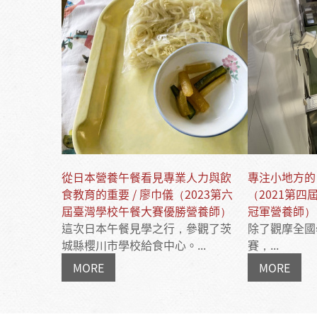
從日本營養午餐看見專業人力與飲
專注小地方的日
食教育的重要 / 廖巾儀（2023第六
（2021第
屆臺灣學校午餐大賽優勝營養師）
冠軍營養師）
這次日本午餐見學之行，參觀了茨
除了觀摩全國
城縣櫻川市學校給食中心。...
賽，...
MORE
MORE