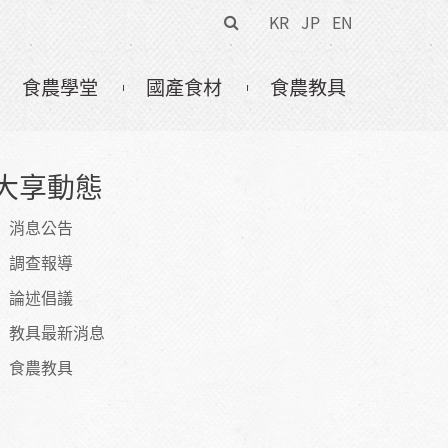
搜
KR
JP
EN
尋
表
食農學堂
國產食材
食農教具
單
大享動態
消息公告
調查報導
論述倡議
教具最新消息
食農教具