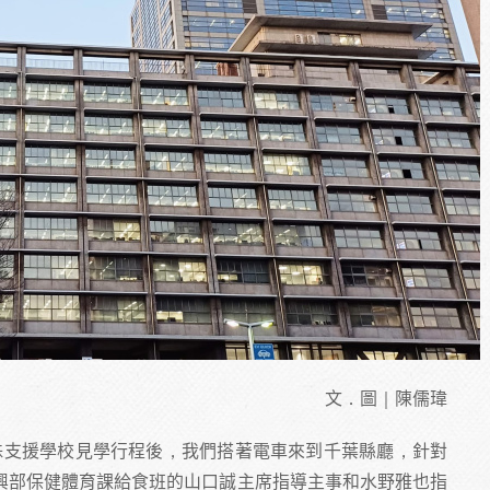
文．圖｜陳儒瑋
里特殊支援學校見學行程後，我們搭著電車來到千葉縣廳，針對
興部保健體育課給食班的山口誠主席指導主事和水野雅也指