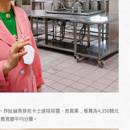
炸鮟鱇魚排佐卡士達塔塔醬、奇異果，餐費為4,350韓元
道教育廳平均分攤。