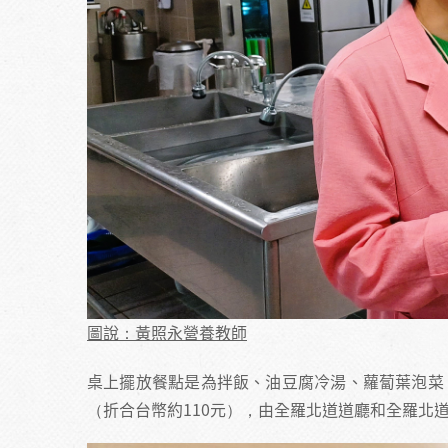
圖說：黃照永營養教師
桌上擺放餐點是為拌飯、油豆腐冷湯、蘿蔔葉泡菜、
（折合台幣約110元），由全羅北道道廳和全羅北