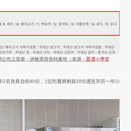
官網公布之菜單、過敏原與食材產地（來源：
葛潭小學官
中2名負責自校40份，1位則要將剩餘20份運送到另一所小