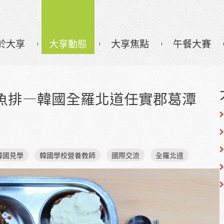
於大享
大享動態
大享焦點
午餐大賽
魚排—韓國全羅北道任實郡葛潭
韓國見學
韓國學校營養教師
國際交流
全羅北道