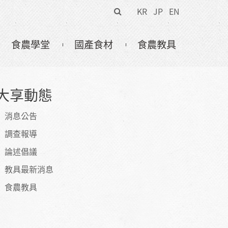
搜
KR
JP
EN
尋
表
食農學堂
國產食材
食農教具
單
大享動態
消息公告
調查報導
論述倡議
教具最新消息
食農教具