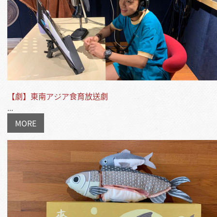
【劇】東南アジア食育放送劇
...
MORE