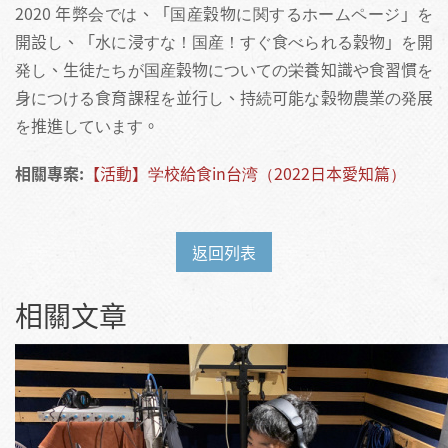
2020 年弊会では、「国産穀物に関するホームページ」を
開設し、「水に浸すな！国産！すぐ食べられる穀物」を開
発し、生徒たちが国産穀物についての栄養知識や食習慣を
身につける食育課程を並行し、持続可能な穀物農業の発展
を推進しています。
相關專案:
【活動】学校給食in台湾 （2022日本愛知篇）
返回列表
相關文章