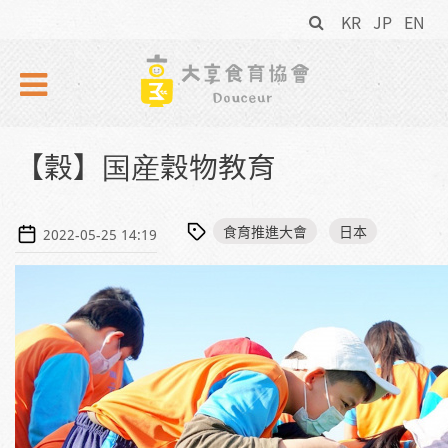
搜
Skip to navigation
移至主內容
KR
JP
EN
尋
表
單
【穀】国産穀物教育
食育推進大會
日本
2022-05-25 14:19