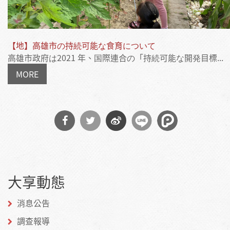
【地】高雄市の持続可能な食育について
高雄市政府は2021 年、国際連合の「持続可能な開発目標...
MORE
分享
分享
分享
到
到
到微
大享動態
Facebook
Twitter
博
消息公告
調查報導