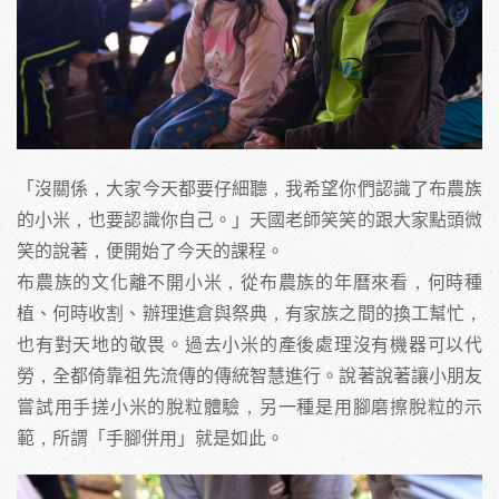
「沒關係，大家今天都要仔細聽，我希望你們認識了布農族
的小米，也要認識你自己。」天國老師笑笑的跟大家點頭微
笑的說著，便開始了今天的課程。
布農族的文化離不開小米，從布農族的年曆來看，何時種
植、何時收割、辦理進倉與祭典，有家族之間的換工幫忙，
也有對天地的敬畏。過去小米的產後處理沒有機器可以代
勞，全都倚靠祖先流傳的傳統智慧進行。說著說著讓小朋友
嘗試用手搓小米的脫粒體驗，另一種是用腳磨擦脫粒的示
範，所謂「手腳併用」就是如此。