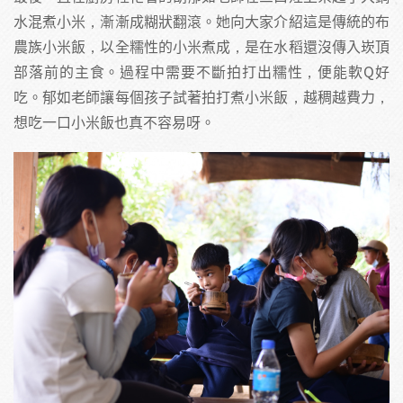
水混煮小米，漸漸成糊狀翻滾。她向大家介紹這是傳統的布
農族小米飯，以全糯性的小米煮成，是在水稻還沒傳入崁頂
部落前的主食。過程中需要不斷拍打出糯性，便能軟Q好
吃。郁如老師讓每個孩子試著拍打煮小米飯，越稠越費力，
想吃一口小米飯也真不容易呀。