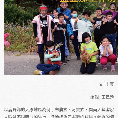
文│土豆
編輯│王章逸
以鹿野鄉的大原地區為例，布農族、阿美族、閩南人與客家
人隨著不同時期的遷徙，陸續成為鹿野鄉的住民。鄰近的海