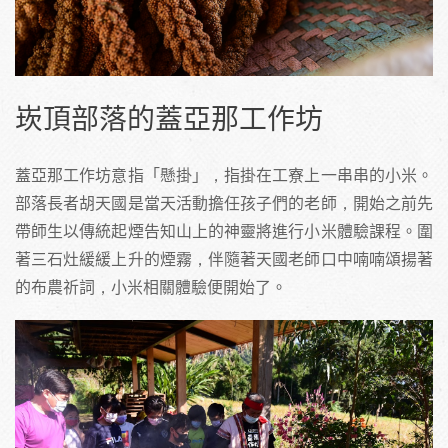
崁頂部落的蓋亞那工作坊
蓋亞那工作坊意指「懸掛」，指掛在工寮上一串串的小米。
部落長者胡天國是當天活動擔任孩子們的老師，開始之前先
帶師生以傳統起煙告知山上的神靈將進行小米體驗課程。圍
著三石灶緩緩上升的煙霧，伴隨著天國老師口中喃喃頌揚著
的布農祈詞，小米相關體驗便開始了。