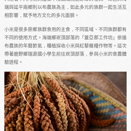
端與延平兩鄉則以布農族為主，如此多元的族群一起生活互
相影響，賦予地方文化的多元面貌。
小米是很多原鄉族群食用的主食，不同區域、不同族群都有
不同的使用方式。海端鄉崁頂部落的「蓋亞那工作坊」依循
布農族的年曆節氣，種植採收小米與紅藜雜糧作物等。這次
帶著鹿野鄉瑞源國小學生前往崁頂部落，參與小米的食農體
驗遊程。