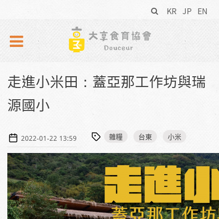
搜
Skip to navigation
移至主內容
KR
JP
EN
尋
表
單
走進小米田：蓋亞那工作坊與瑞
源國小
雜糧
台東
小米
2022-01-22 13:59