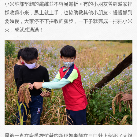
小米莖部堅韌的纖維並不容易彎折。有的小朋友曾經幫家裡
採收過小米，馬上就上手，也協助教其他小朋友。慢慢抓到
要領後，大家停不下採收的腳步，一下子就完成一把把小米
束，成就感滿滿！
最後一直在廚房裡忙著的胡郁如老師在三口灶上架起了大鍋