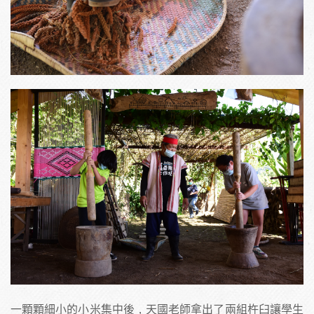
一顆顆細小的小米集中後，天國老師拿出了兩組杵臼讓學生