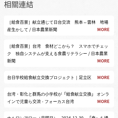
相關連結
［給食百景］献立通じて日台交流 熊本⇔雲林 地場
産生かして / 日本農業新聞
MORE
［給食百景］台湾 食材どこから？ スマホでチェッ
ク 独自システムが支える食農リテラシー / 日本農業
新聞
MORE
台日学校給食献立交換プロジェクト｜足立区
MORE
台湾・彰化と群馬の小学校が「給食献立交換」 オンラ
インで児童ら交流 - フォーカス台湾
MORE
ナルワンアワー（月曜日） - 2024-12-30 - 「食」を通