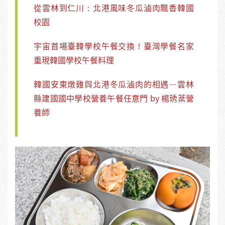
從雲林到仁川：北港風味冬瓜滷肉飄香韓國
校園
宇宙首場臺韓學校午餐交換！臺灣學餐名家
重現韓國學校午餐料理
韓國安東燉雞與北港冬瓜滷肉的相遇—雲林
縣建國國中學校營養午餐任意門 by 楊琇棻營
養師