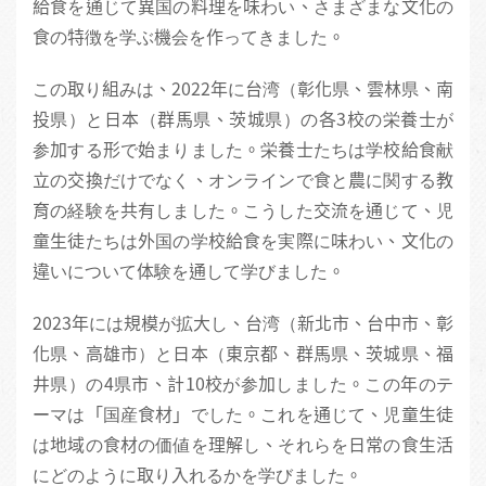
給食を通じて異国の料理を味わい、さまざまな文化の
食の特徴を学ぶ機会を作ってきました。
この取り組みは、2022年に台湾（彰化県、雲林県、南
投県）と日本（群馬県、茨城県）の各3校の栄養士が
参加する形で始まりました。栄養士たちは学校給食献
立の交換だけでなく、オンラインで食と農に関する教
育の経験を共有しました。こうした交流を通じて、児
童生徒たちは外国の学校給食を実際に味わい、文化の
違いについて体験を通して学びました。
2023年には規模が拡大し、台湾（新北市、台中市、彰
化県、高雄市）と日本（東京都、群馬県、茨城県、福
井県）の4県市、計10校が参加しました。この年のテ
ーマは「国産食材」でした。これを通じて、児童生徒
は地域の食材の価値を理解し、それらを日常の食生活
にどのように取り入れるかを学びました。