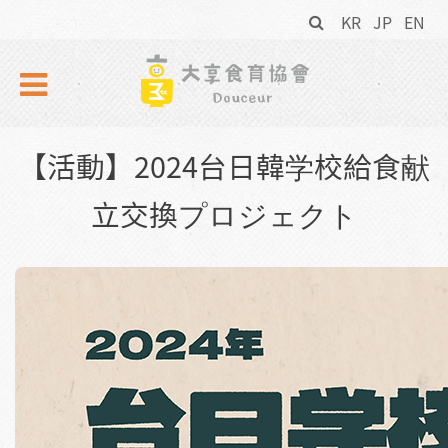
搜
Skip to navigation
移至主內容
KR
JP
EN
尋
表
單
【活動】2024台日韓学校給食献
立交換プロジェクト