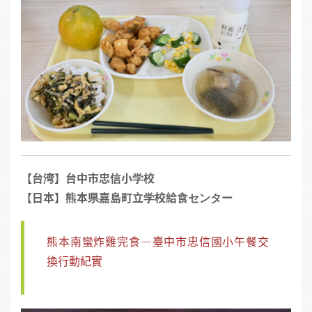
【台湾】台中市忠信小学校
【日本】熊本県嘉島町立学校給食センター
熊本南蠻炸雞完食—臺中市忠信國小午餐交
換行動紀實