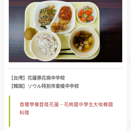
【台湾】花蓮県花崗中学校
【韓国】ソウル特別市泰陵中学校
首爾學餐登陸花蓮—花崗國中學生大啖韓國
料理