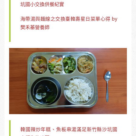
坑國小交換供餐紀實
海帶湯與麵線之交換臺韓壽星日菜單心得 by
樊禾蓁營養師
韓國辣炒年糕、魚板串湯滿足新竹縣沙坑國