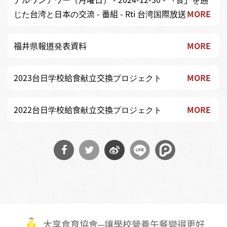
じた台湾と日本の交流 - 番組 - Rti 台湾国際放送
MORE
福井県報道発表資料
MORE
2023台日学校給食献立交換プロジェクト
MORE
2022台日学校給食献立交換プロジェクト
MORE
分享
分享
分享
到
到
到微
Facebook
Twitter
博
大享食育協會─讓學校營養午餐變得更好