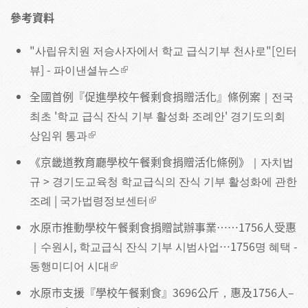
參考資料
"사립유치원 저승사자에서 학교 급식기부 천사로"[인터
뷰] - 파이낸셜뉴스
全國首例『促進學校午餐剩食捐贈活化』條例案｜
전국
최초 '학교 급식 잔식 기부 활성화 조례안' 경기도의회
상임위 통과
《京畿道教育廳學校午餐剩食捐贈活化條例》｜
자치법
규 > 경기도교육청 학교급식의 잔식 기부 활성화에 관한
조례 | 국가법령정보센터
水原市推動學校午餐剩食捐贈試辦事業……1756人受惠
｜
수원시, 학교급식 잔식 기부 시범사업…1756명 혜택 -
동행미디어 시대
水原市支援『學校午餐剩食』3696公斤，惠及1756人–