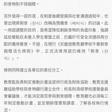
的食物則不得捐贈。
另外值得一提的是，在制度後續發展與社會溝通過程中，也
曾出現將剩食（잔식）改稱為預備食（예비식）的討論。此
一用語調整的目的，是希望降低剩餘食物的負面印象，強調
這些餐點在未進入學生餐盤之前，仍屬於可安全流通與再分
配的備用餐食。不過，在現行《京畿道教育廳學校午餐剩食
捐贈活化條例》中，正式法律用語仍維持「剩食（잔
식）」。
條例同時建立各單位的責任分工。
教育監負責制定推動計畫並提供行政及財政協助；教育支援
廳協助學校與食物銀行建立合作；校長則須經學校運營委員
會審議後，才能決定是否參與剩食捐贈。教育廳也必須每三
年制定推動計畫，並定期辦理實態調查，了解各校執行情
況。