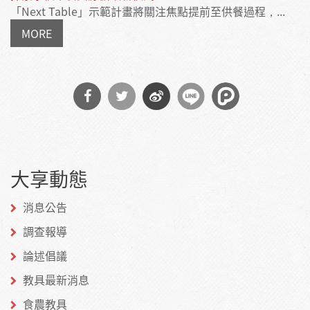
「Next Table」示範計畫將關注焦點提前至供餐過程，...
MORE
分享
分享
分享
到
到
到微
大享動態
Facebook
Twitter
博
消息公告
調查報導
論述倡議
教具最新消息
食農教具