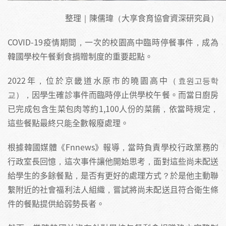
整理｜陳儒瑋（大享食育協會資深研究員）
COVID-19疫情期間，一次的校園高中臨時停餐事件，成為
韓國學校午餐剩食捐贈制度的重要起點。
2022年，位於京畿道水原市的曉園高中（효원고등학
교），因學生確診事件而臨時停止供學校午餐。而當日廚房
已完成包含生菜包肉等約1,100人份的菜餚，依當時規定，
這些餐點最終只能全數報廢處理。
根據韓國媒體《Fnnews》報導，當時負責學校行政業務的
行政室長回憶，這次事件讓他開始思考，面對這些尚未配送
給學生的多餘餐點，是否有更好的處理方式？於是他主動聯
繫附近的社會福利法人組織，嘗試將尚未配送且符合衛生條
件的餐點提供給弱勢長者。