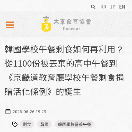
搜
Skip to navigation
移至主內容
KR
JP
EN
尋
表
單
韓國學校午餐剩食如何再利用？
從1100份被丟棄的高中午餐到
《京畿道教育廳學校午餐剩食捐
贈活化條例》的誕生
2026-06-26 19:23
剩食
韓國
韓國學校營養午餐