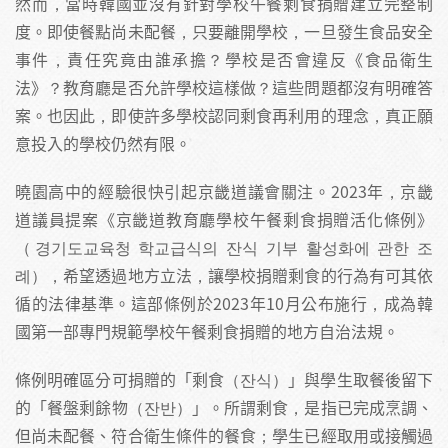
然而，當時韓國並沒有針對學校午餐剩食捐贈建立完整制
度。即使餐點尚未配餐，只要離開學校，一旦發生食品安全
事件，責任究竟由誰承擔？學校是否會違反《食品衛生
法》？教育廳是否允許學校這樣做？這些問題都沒有明確答
案。也因此，即使許多學校認同剩食再利用的理念，真正願
意投入的學校仍然有限。
曉園高中的經驗很快引起京畿道議會關注。2023年，京畿
道議員提案《京畿道教育廳學校午餐剩食捐贈活化條例》
（경기도교육청 학교급식의 잔식 기부 활성화에 관한 조
례），希望透過地方立法，讓學校捐贈剩食的行為有可其依
循的法律基準。這部條例於2023年10月公布施行，成為韓
國第一部專門規範學校午餐剩食捐贈的地方自治法規。
條例明確區分可捐贈的「剩食（잔식）」與學生取餐後留下
的「餐盤剩餘物（잔반）」。所謂剩食，是指已完成烹調、
但尚未配餐、符合衛生條件的餐食；學生已經取用或接觸過