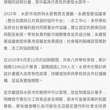
規模的試辦計畫，其中最具代表性的便是水原市。
2025年，水原市政府與水原教育支援廳、永續發展協議會
（整合民間與公共資源的協作平台）、志工中心、多所學校
及綜合社會福利館共同簽署合作協議，建立固定的剩食回收
與配送系統。學校負責判斷可捐贈餐食並完成分裝；永續發
展協議會提供專用容器並負責運送；社會福利館確認受贈對
象，志工則協助配送。
在2025年9月至12月的試辦期間，共有八所學校參與，累計
捐贈3,696公斤餐食，服務超過1,700人次。水原市也預計將
該計畫擴大為常態性政策，持續增加參與學校與合作社福機
構，並延長實施期間。
從京畿道與水原市的案例中可以發現，若從制度設計著手，
明確恪守責任分工與食品安全規範，原本可能被丟棄的校園
餐點，便有機會轉化為可被信任且穩定運作的社會支持資